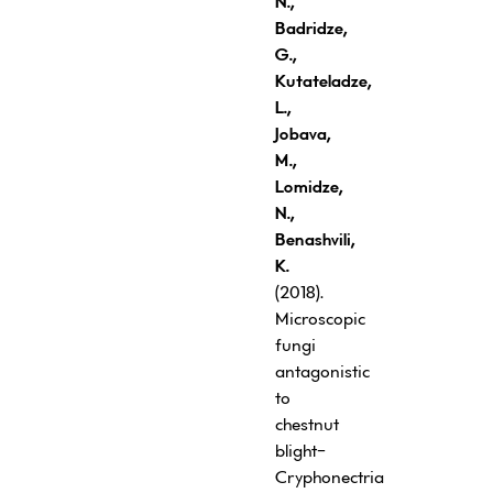
N.,
Badridze,
G.,
Kutateladze,
L.,
Jobava,
M.,
Lomidze,
N.,
Benashvili,
K.
(2018).
Microscopic
fungi
antagonistic
to
chestnut
blight-
Cryphonectria