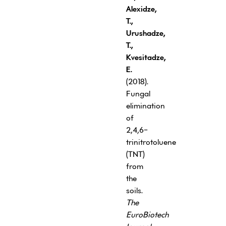
Alexidze,
T.,
Urushadze,
T.,
Kvesitadze,
E.
(2018).
Fungal
elimination
of
2,4,6-
trinitrotoluene
(TNT)
from
the
soils.
The
EuroBiotech