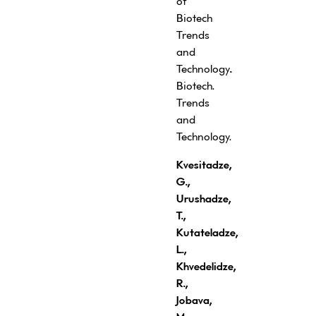
of
Biotech
Trends
and
Technology
.
Biotech.
Trends
and
Technology.
Kvesitadze,
G.,
Urushadze,
T.,
Kutateladze,
L.,
Khvedelidze,
R.,
Jobava,