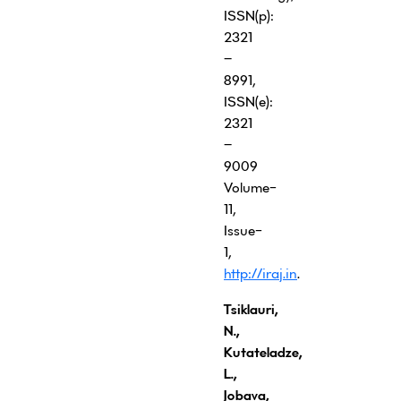
ISSN(p):
2321
–
8991,
ISSN(e):
2321
–
9009
Volume-
11,
Issue-
1,
http://iraj.in
.
Tsiklauri,
N.,
Kutateladze,
L.,
Jobava,