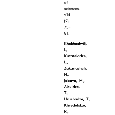
of
sciences.
v.14
(2),
75-
81.
Khokhashvili
,
I.,
Kutateladze,
L.,
Zakariashvili,
N.,
Jobava
, M.,
Alexidze,
T.,
Urushadze, T.,
Khvedelidze,
R.,