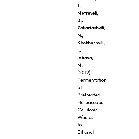
T
.
,
Metreveli
,
B
.
,
Zakariashvili
,
N
.
,
K
ho
k
hashvili
,
I
.,
Jobava
,
M
.
(2019)
.
Fermentation
of
Pretreated
Herbaceous
Cellulosic
Wastes
to
Ethanol