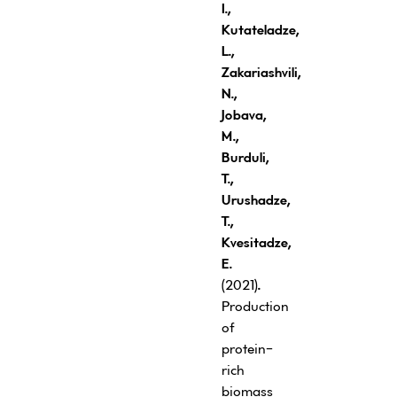
I.,
Kutateladze,
L.,
Zakariashvili,
N.,
Jobava,
M.,
Burduli
,
T.,
Urushadze,
T.,
Kvesitadze,
E.
(2021)
.
Production
of
protein-
rich
biomass