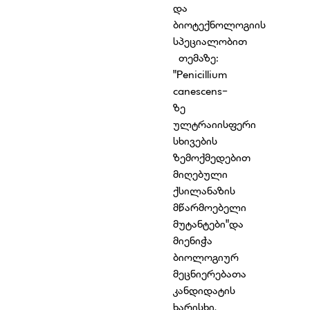
და
ბიოტექნოლოგიის
სპეციალობით
თემაზე:
"Penicillium
canescens-
ზე
ულტრაიისფერი
სხივების
ზემოქმედებით
მიღებული
ქსილანაზის
მწარმოებელი
მუტანტები"და
მიენიჭა
ბიოლოგიურ
მეცნიერებათა
კანდიდატის
ხარისხი.