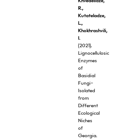
Khvedelidze
,
R.,
Kutateladze,
L.,
Khokhrashvili,
I.
(2021)
.
Lignocellulosic
Enzymes
of
Basidial
Fungi-
Isolated
from
Different
Ecological
Niches
of
Georgia.