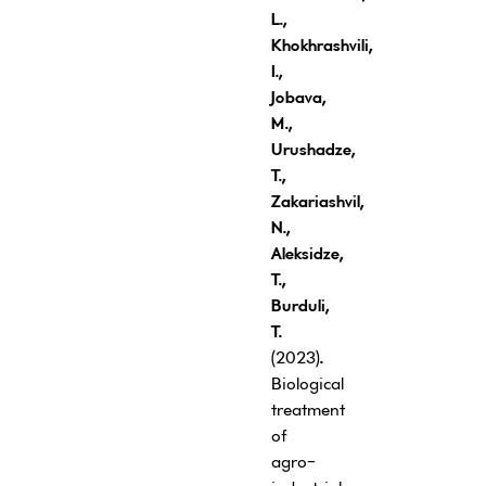
L.,
Khokhrashvili,
I.,
Jobava
,
M.,
Urushadze,
T.,
Zakariashvil
,
N.,
Aleksidze,
T
.,
Burduli
,
T
.
(2023)
.
Biological
treatment
of
agro-