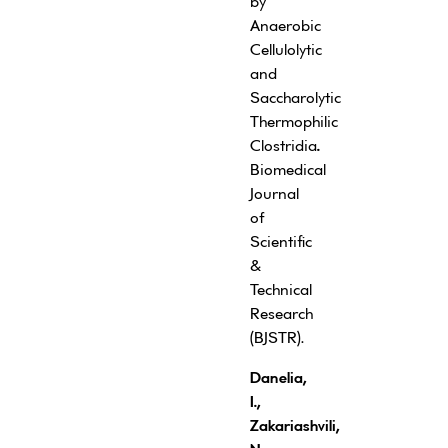
by
Anaerobic
Cellulolytic
and
Saccharolytic
Thermophilic
Clostridia
.
Biomedical
Journal
of
Scientific
&
Technical
Research
(BJSTR).
Danelia,
I.,
Zakariashvili,