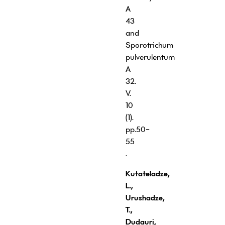
A
43
and
Sporotrichum
pulverulentum
A
32.
V.
10
(1).
pp.50-
55
.
Kutateladze
,
L
.
,
Urushadze
,
T
.
,
Dudauri
,