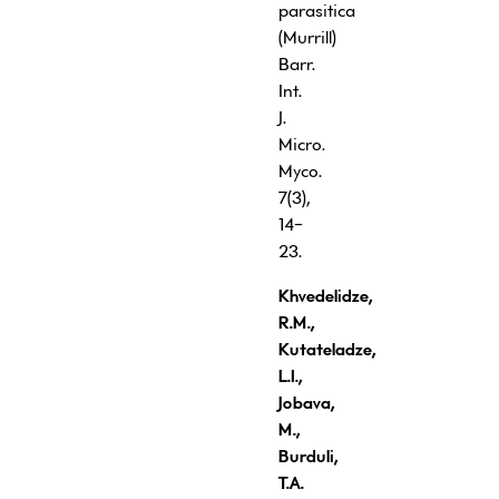
parasitica
(Murrill)
Barr.
Int.
J.
Micro.
Myco.
7(3),
14-
23.
Khvedelidze,
R.M.,
Kutateladze,
L.I.,
Jobava,
M.,
Burduli,
T.A.