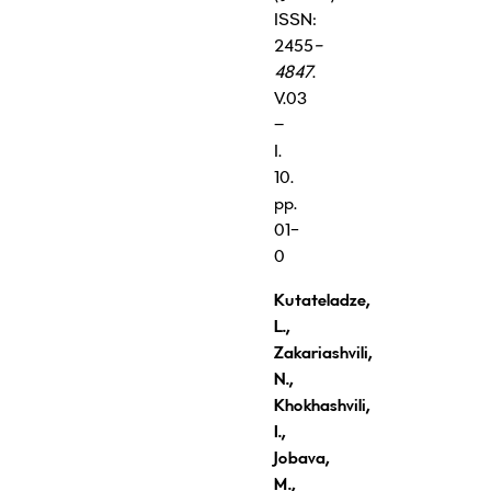
ISSN:
2455
-
4847
.
V.03
–
I.
10.
pp.
01-
0
Kutateladze,
L.,
Zakariashvili,
N.,
Khokhashvili,
I.,
Jobava,
M.,