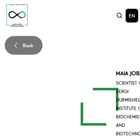
EN
Back
MAIA JOB
SCIENTIST
SERGI
DURMISHID
INSTITUTE 
BIOCHEMIS
AND
BIOTECHN