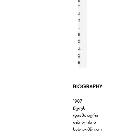
r
u
n
i.
e
d
u.
g
e
BIOGRAPHY
1987
წელს
დაამთავრა
თბილისის
სახელმწიფო