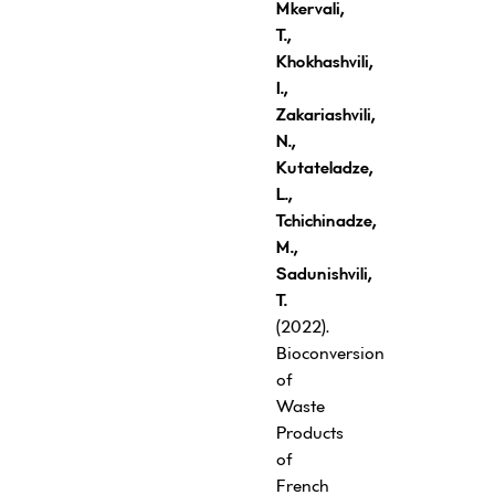
Mkervali,
T.,
Khokhashvili,
I.,
Zakariashvili,
N.,
Kutateladze,
L.,
Tchichinadze,
M.,
Sadunishvili,
T.
(2022).
Bioconversion
of
Waste
Products
of
French