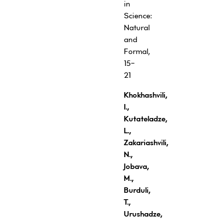
in
Science:
Natural
and
Formal,
15-
21
Khokhashvili,
I.,
Kutateladze,
L.,
Zakariashvili,
N.,
Jobava,
M.,
Burduli
,
T.,
Urushadze,