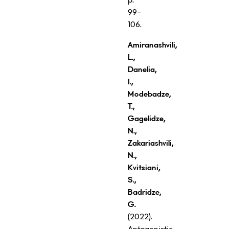
99-
106.
Amiranashvili,
L.,
Danelia,
I.,
Modebadze,
T.,
Gagelidze,
N.,
Zakariashvili,
N.,
Kvitsiani,
S.,
Badridze,
G.
(2022).
Antagonistic