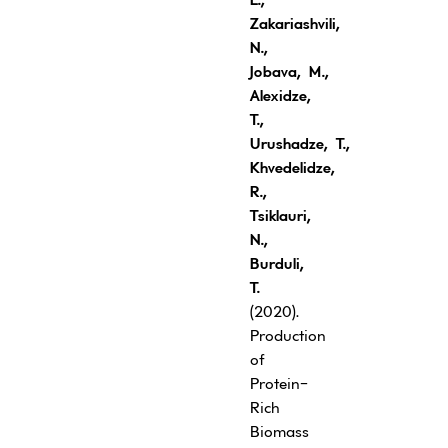
Zakariashvili,
N.,
Jobava
, M.,
Alexidze,
T.,
Urushadze, T.,
Khvedelidze,
R.,
Tsiklauri,
N.,
Burduli,
T.
(2020).
Production
of
Protein-
Rich
Biomass