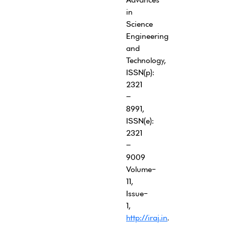
in
Science
Engineering
and
Technology,
ISSN(p):
2321
–
8991,
ISSN(e):
2321
–
9009
Volume-
11,
Issue-
1,
http://iraj.in
.