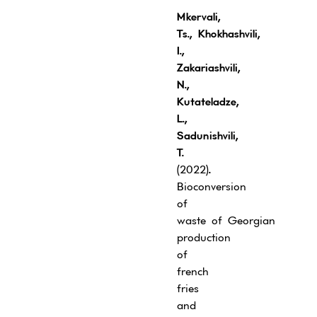
Mkervali,
Ts.
,
Khokhashvili,
I.
,
Zakariashvili,
N.
,
Kutateladze,
L.
,
S
adunishvili
,
T.
(2022)
.
Bioconversion
of
waste of Georgian
production
of
french
fries
and