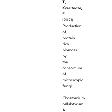
T.,
Kvesitadze,
E.
(2021)
.
Production
of
protein-
rich
biomass
by
the
consortium
of
microscopic
fungi
-
Chaetomium
cellulotycum
A