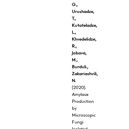
G.,
Urushadze,
T.,
Kutateladze,
L.,
Khvedelidze,
R.,
Jobava,
M.,
Burduli.,
Zakariashvili,
N.
(2020).
Amylase
Production
by
Microscopic
Fungi
Isolated