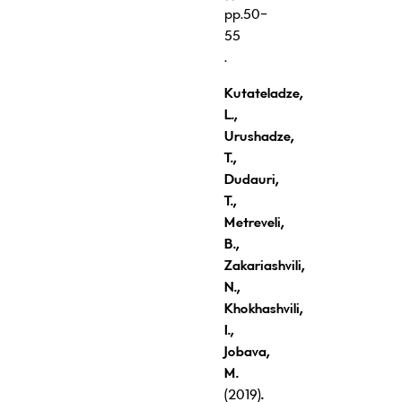
pp.50-
55
.
Kutateladze
,
L
.
,
Urushadze
,
T
.
,
Dudauri
,
T
.
,
Metreveli
,
B
.
,
Zakariashvili
,
N
.
,
K
ho
k
hashvili
,
I
.,
Jobava
,
M
.
(2019)
.