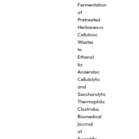
Fermentation
of
Pretreated
Herbaceous
Cellulosic
Wastes
to
Ethanol
by
Anaerobic
Cellulolytic
and
Saccharolytic
Thermophilic
Clostridia
.
Biomedical
Journal
of
Scientific