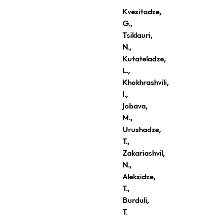
Kvesitadze,
G
.
,
Tsiklauri
,
N.,
Kutateladze,
L.,
Khokhrashvili,
I.,
Jobava
,
M.,
Urushadze,
T.,
Zakariashvil
,
N.,
Aleksidze,
T
.,
Burduli
,
T
.