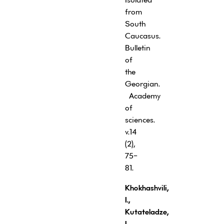
from
South
Caucasus.
Bulletin
of
the
Georgian.
Academy
of
sciences.
v.14
(2),
75-
81.
Khokhashvili
,
I.,
Kutateladze,
L.,