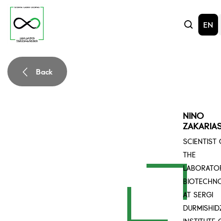
EN
Back
NINO
ZAKARIAS
SCIENTIST
THE
LABORATO
BIOTECHN
AT SERGI
DURMISHID