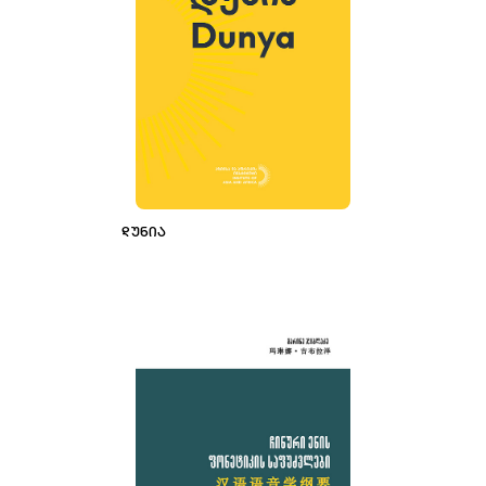
ᲓᲣᲜᲘᲐ