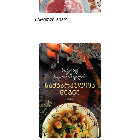
ᲥᲐᲠᲗᲣᲚᲘ ᲒᲔᲛᲝ