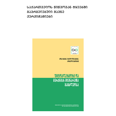
ᲡᲐᲥᲐᲠᲗᲕᲔᲚᲝᲡ ᲬᲘᲬᲕᲝᲕᲐᲜ ᲢᲧᲔᲔᲑᲨᲘ
ᲒᲐᲕᲠᲪᲔᲚᲔᲑᲣᲚᲘ ᲛᲐᲕᲜᲔ
ᲥᲔᲠᲥᲘᲭᲐᲛᲘᲔᲑᲘ