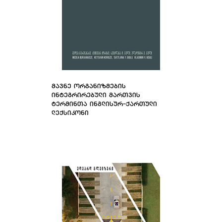
ᲛᲐᲕᲜᲔ ᲝᲠᲒᲐᲜᲘᲖᲛᲔᲑᲘᲡ
ᲘᲜᲢᲔᲒᲠᲘᲠᲔᲑᲣᲚᲘ ᲛᲐᲠᲗᲕᲘᲡ
ᲢᲔᲠᲛᲘᲜᲗᲐ ᲘᲜᲒᲚᲘᲡᲣᲠ-ᲥᲐᲠᲗᲣᲚᲘ
ᲚᲔᲥᲡᲘᲙᲝᲜᲘ