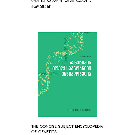
ᲓᲔᲞᲝᲜᲘᲠᲔᲑᲣᲚᲘ ᲜᲐᲮᲨᲘᲠᲑᲐᲓᲘᲡ
ᲛᲐᲠᲐᲒᲔᲑᲘ
THE CONCISE SUBJECT ENCYCLOPEDIA
OF GENETICS