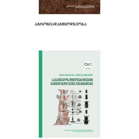
ᲐᲒᲠᲝᲜᲘᲐᲓᲐᲒᲛᲪᲝᲓᲜᲔᲝᲑᲐ