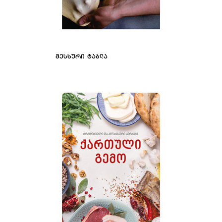
ᲛᲔᲡᲮᲣᲠᲘ ᲢᲐᲑᲚᲐ