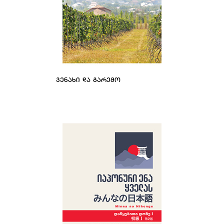
ᲕᲔᲜᲐᲮᲘ ᲓᲐ ᲒᲐᲠᲔᲛᲝ