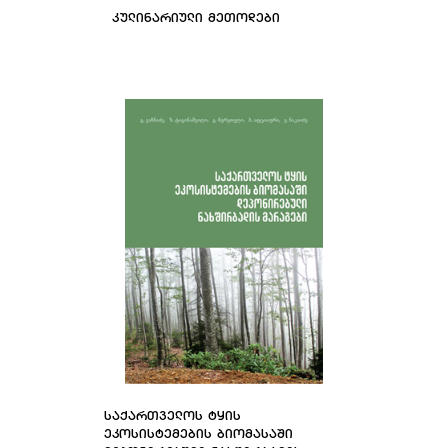
ᲙᲣᲚᲘᲜᲐᲠᲘᲣᲚᲘ ᲛᲔᲗᲝᲓᲔᲑᲘ
ᲡᲐᲥᲐᲠᲗᲕᲔᲚᲝᲡ ᲢᲧᲘᲡ
ᲔᲙᲝᲡᲘᲡᲢᲔᲛᲔᲑᲘᲡ ᲑᲘᲝᲛᲐᲡᲐᲨᲘ