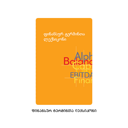
ᲤᲘᲜᲐᲜᲡᲣᲠ ᲢᲔᲠᲛᲘᲜᲗᲐ ᲚᲔᲥᲡᲘᲙᲝᲜᲘ