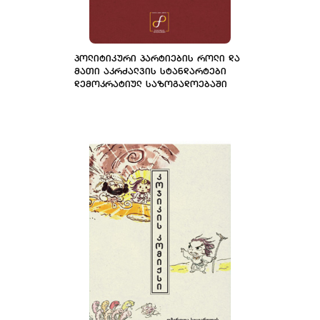
ᲞᲝᲚᲘᲢᲘᲙᲣᲠᲘ ᲞᲐᲠᲢᲘᲔᲑᲘᲡ ᲠᲝᲚᲘ ᲓᲐ
ᲛᲐᲗᲘ ᲐᲙᲠᲫᲐᲚᲕᲘᲡ ᲡᲢᲐᲜᲓᲐᲠᲢᲔᲑᲘ
ᲓᲔᲛᲝᲙᲠᲐᲢᲘᲣᲚ ᲡᲐᲖᲝᲒᲐᲓᲝᲔᲑᲐᲨᲘ