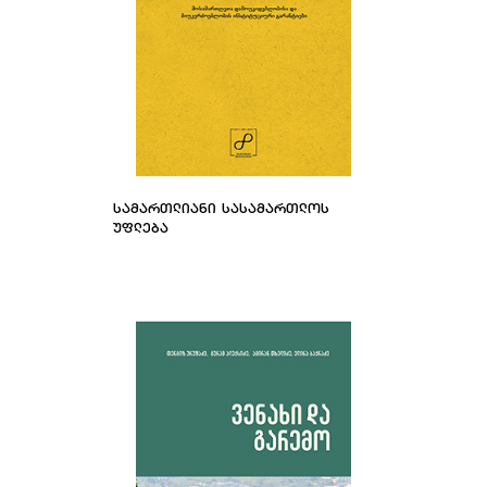
ᲡᲐᲛᲐᲠᲗᲚᲘᲐᲜᲘ ᲡᲐᲡᲐᲛᲐᲠᲗᲚᲝᲡ
ᲣᲤᲚᲔᲑᲐ