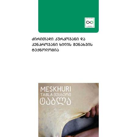
ᲫᲘᲠᲘᲗᲐᲓᲘ ᲙᲣᲠᲙᲝᲕᲐᲜᲘ ᲓᲐ
ᲙᲔᲜᲙᲠᲝᲕᲐᲜᲘ ᲮᲘᲚᲘᲡ ᲨᲔᲜᲐᲮᲕᲘᲡ
ᲢᲔᲥᲜᲝᲚᲝᲒᲘᲐ