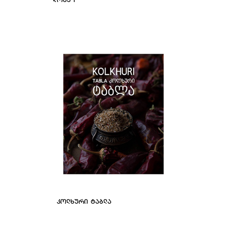
ᲙᲝᲚᲮᲣᲠᲘ ᲢᲐᲑᲚᲐ