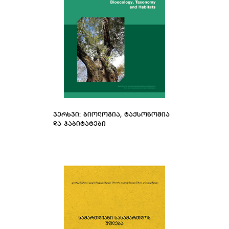
ᲕᲔᲠᲮᲕᲘ: ᲑᲘᲝᲚᲝᲒᲘᲐ, ᲢᲐᲥᲡᲝᲜᲝᲛᲘᲐ
ᲓᲐ ᲰᲐᲑᲘᲢᲐᲢᲔᲑᲘ