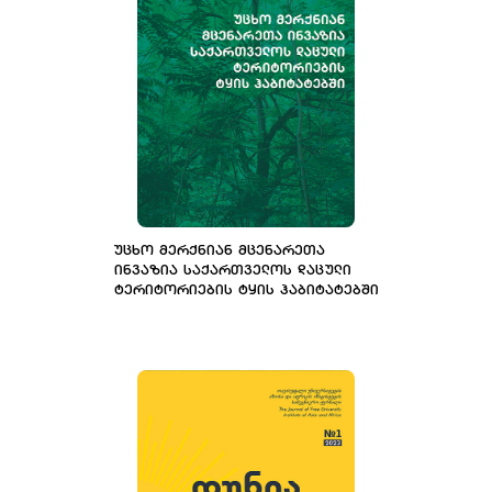
ᲣᲪᲮᲝ ᲛᲔᲠᲥᲜᲘᲐᲜ ᲛᲪᲔᲜᲐᲠᲔᲗᲐ
ᲘᲜᲕᲐᲖᲘᲐ ᲡᲐᲥᲐᲠᲗᲕᲔᲚᲝᲡ ᲓᲐᲪᲣᲚᲘ
ᲢᲔᲠᲘᲢᲝᲠᲘᲔᲑᲘᲡ ᲢᲧᲘᲡ ᲰᲐᲑᲘᲢᲐᲢᲔᲑᲨᲘ