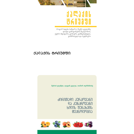
ᲥᲐᲚᲐᲥᲘᲡ ᲢᲠᲘᲣᲛᲤᲘ