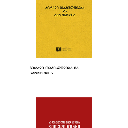
ᲞᲘᲠᲐᲓᲘ ᲗᲐᲕᲘᲡᲣᲤᲚᲔᲑᲐ ᲓᲐ
ᲐᲕᲢᲝᲜᲝᲛᲘᲐ