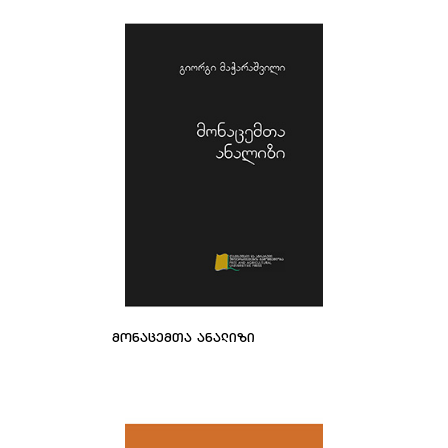
ᲛᲝᲜᲐᲪᲔᲛᲗᲐ ᲐᲜᲐᲚᲘᲖᲘ