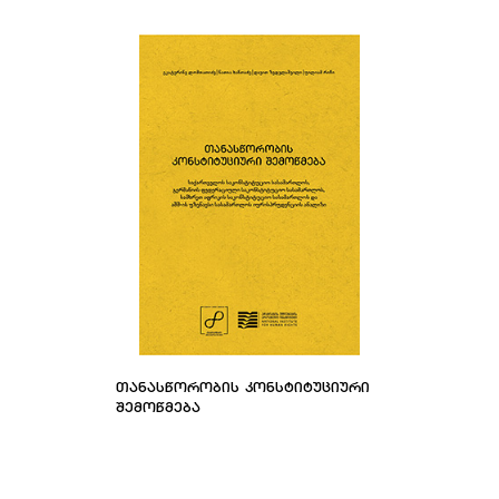
ᲗᲐᲜᲐᲡᲬᲝᲠᲝᲑᲘᲡ ᲙᲝᲜᲡᲢᲘᲢᲣᲪᲘᲣᲠᲘ
ᲨᲔᲛᲝᲬᲛᲔᲑᲐ