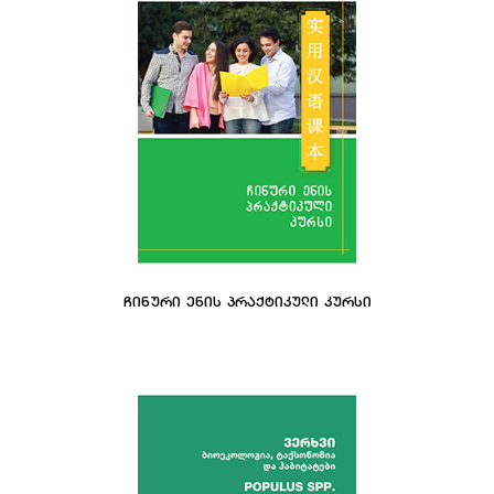
ᲩᲘᲜᲣᲠᲘ ᲔᲜᲘᲡ ᲞᲠᲐᲥᲢᲘᲙᲣᲚᲘ ᲙᲣᲠᲡᲘ