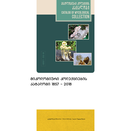
ᲛᲘᲙᲝᲚᲝᲒᲘᲣᲠᲘ ᲙᲝᲚᲔᲥᲪᲘᲔᲑᲘᲡ
ᲙᲐᲢᲐᲚᲝᲒᲘ 1857 - 2018