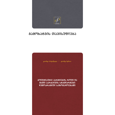
ᲒᲐᲛᲝᲮᲐᲢᲕᲘᲡ ᲗᲐᲕᲘᲡᲣᲤᲚᲔᲑᲐ