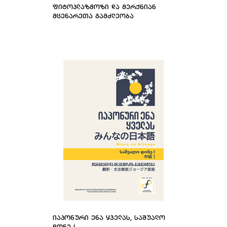
ᲤᲘᲢᲝᲞᲚᲐᲖᲛᲝᲖᲘ ᲓᲐ ᲛᲔᲠᲥᲜᲘᲐᲜ
ᲛᲪᲔᲜᲐᲠᲔᲗᲐ ᲒᲐᲛᲫᲚᲔᲝᲑᲐ
ᲘᲐᲞᲝᲜᲣᲠᲘ ᲔᲜᲐ ᲧᲕᲔᲚᲐᲡ, ᲡᲐᲨᲣᲐᲚᲝ
ᲓᲝᲜᲔ I