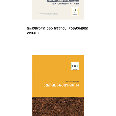
ᲘᲐᲞᲝᲜᲣᲠᲘ ᲔᲜᲐ ᲧᲕᲔᲚᲐᲡ, ᲓᲐᲬᲧᲔᲑᲘᲗᲘ
ᲓᲝᲜᲔ 1