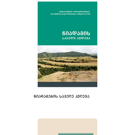
ᲜᲘᲐᲓᲐᲒᲔᲑᲘᲡ ᲡᲐᲕᲔᲚᲔ ᲙᲕᲚᲔᲕᲐ