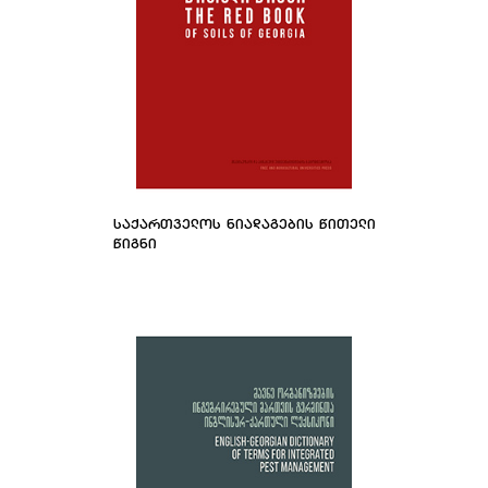
ᲡᲐᲥᲐᲠᲗᲕᲔᲚᲝᲡ ᲜᲘᲐᲓᲐᲒᲔᲑᲘᲡ ᲬᲘᲗᲔᲚᲘ
ᲬᲘᲒᲜᲘ