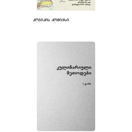
ᲙᲝᲯᲘᲙᲘᲡ ᲙᲝᲛᲘᲥᲡᲘ