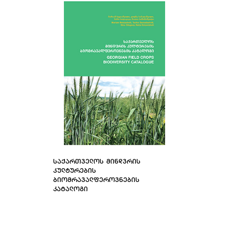
ᲡᲐᲥᲐᲠᲗᲕᲔᲚᲝᲡ ᲛᲘᲜᲓᲕᲠᲘᲡ
ᲙᲣᲚᲢᲣᲠᲔᲑᲘᲡ
ᲑᲘᲝᲛᲠᲐᲕᲐᲚᲤᲔᲠᲝᲕᲜᲔᲑᲘᲡ
ᲙᲐᲢᲐᲚᲝᲒᲘ