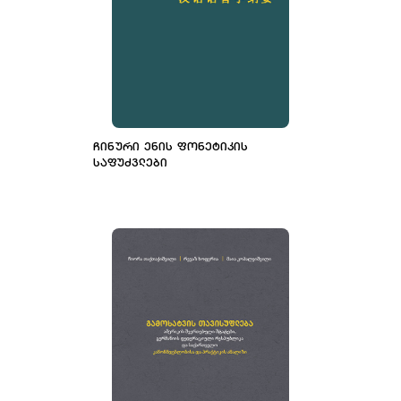
ᲩᲘᲜᲣᲠᲘ ᲔᲜᲘᲡ ᲤᲝᲜᲔᲢᲘᲙᲘᲡ
ᲡᲐᲤᲣᲫᲕᲚᲔᲑᲘ