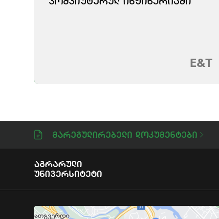
ᲙᲝᲛᲞᲘᲣᲢᲔᲠᲣᲚ ᲘᲜᲟᲘᲜᲔᲠᲘᲐᲨᲘ
E&T
Მარეგულირებელი Დოკუმენტები
Აგრარული
Უნივერსიტეტი