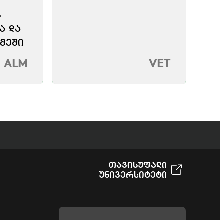
Ს
Ა ᲓᲐ
ᲛᲔᲨᲘ
ALM
VET
Თავისუფალი
Უნივერსიტეტი