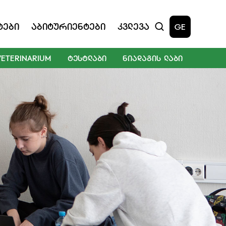
ტები
Აბიტურიენტები
Კვლევა
GE
VETERINARIUM
ᲢᲔᲡᲢᲚᲐᲑᲘ
ᲜᲘᲐᲓᲐᲒᲘᲡ ᲚᲐᲑᲘ