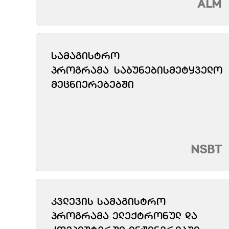
ALM
ᲡᲐᲛᲐᲒᲘᲡᲢᲠᲝ
ᲞᲠᲝᲒᲠᲐᲛᲐ ᲡᲐᲑᲣᲜᲔᲑᲘᲡᲛᲔᲢᲧᲕᲔᲚᲝ
ᲛᲔᲪᲜᲘᲔᲠᲔᲑᲔᲑᲨᲘ
NSBT
ᲙᲕᲚᲔᲕᲘᲡ ᲡᲐᲛᲐᲒᲘᲡᲢᲠᲝ
ᲞᲠᲝᲒᲠᲐᲛᲐ ᲔᲚᲔᲥᲢᲠᲝᲜᲣᲚ ᲓᲐ