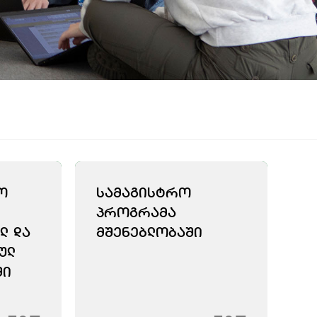
Ო
ᲡᲐᲛᲐᲒᲘᲡᲢᲠᲝ
ᲞᲠᲝᲒᲠᲐᲛᲐ
Ლ ᲓᲐ
ᲛᲨᲔᲜᲔᲑᲚᲝᲑᲐᲨᲘ
ᲣᲚ
ᲨᲘ