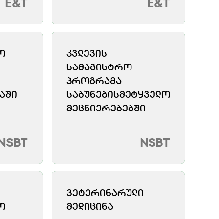
E&T
E&T
Ო
ᲙᲕᲚᲔᲕᲘᲡ
ᲡᲐᲛᲐᲒᲘᲡᲢᲠᲝ
ᲞᲠᲝᲒᲠᲐᲛᲐ
ᲐᲨᲘ
ᲡᲐᲑᲣᲜᲔᲑᲘᲡᲛᲔᲢᲧᲕᲔᲚᲝ
ᲛᲔᲪᲜᲘᲔᲠᲔᲑᲔᲑᲨᲘ
NSBT
NSBT
ᲕᲔᲢᲔᲠᲘᲜᲐᲠᲣᲚᲘ
Ო
ᲛᲔᲓᲘᲪᲘᲜᲐ