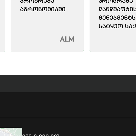
ᲞᲠᲝᲒᲠᲐᲛᲐ
ᲞᲠᲝᲒᲠᲐᲛᲐ
ᲐᲒᲠᲝᲜᲝᲛᲘᲐᲨᲘ
ᲚᲐᲜᲓᲨᲐᲤᲢᲘ
ᲛᲔᲜᲔᲯᲛᲔᲜᲢᲡ
ᲡᲐᲢᲧᲔᲝ ᲡᲐᲥ
ALM