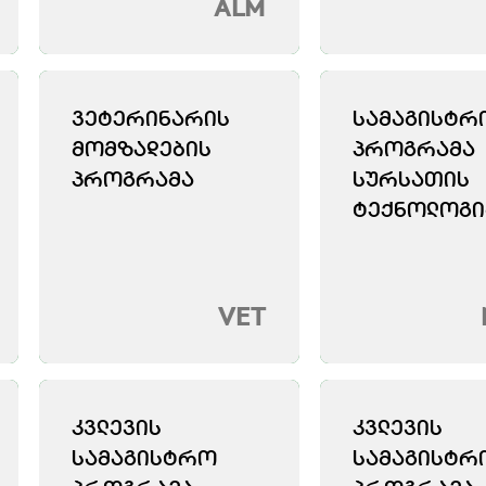
ALM
ᲕᲔᲢᲔᲠᲘᲜᲐᲠᲘᲡ
ᲡᲐᲛᲐᲒᲘᲡᲢᲠ
ᲛᲝᲛᲖᲐᲓᲔᲑᲘᲡ
ᲞᲠᲝᲒᲠᲐᲛᲐ
ᲞᲠᲝᲒᲠᲐᲛᲐ
ᲡᲣᲠᲡᲐᲗᲘᲡ
ᲢᲔᲥᲜᲝᲚᲝᲒᲘ
VET
ᲙᲕᲚᲔᲕᲘᲡ
ᲙᲕᲚᲔᲕᲘᲡ
ᲡᲐᲛᲐᲒᲘᲡᲢᲠᲝ
ᲡᲐᲛᲐᲒᲘᲡᲢᲠ