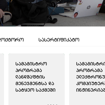
ᲓᲝᲥᲢᲝᲠᲝ
ᲡᲐᲡᲔᲠᲢᲘᲤᲘᲙᲐᲢᲝ
ᲡᲐᲛᲐᲒᲘᲡᲢᲠᲝ
ᲡᲐᲛᲐᲒᲘᲡᲢᲠ
ᲞᲠᲝᲒᲠᲐᲛᲐ
ᲞᲠᲝᲒᲠᲐᲛᲐ
ᲚᲐᲜᲓᲨᲐᲤᲢᲘᲡ
ᲔᲚᲔᲥᲢᲠᲝᲜᲣ
ᲛᲔᲜᲔᲯᲛᲔᲜᲢᲡᲐ ᲓᲐ
ᲙᲝᲛᲞᲘᲣᲢᲔᲠ
ᲡᲐᲢᲧᲔᲝ ᲡᲐᲥᲛᲔᲨᲘ
ᲘᲜᲟᲘᲜᲔᲠᲘᲐ