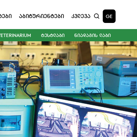
ტები
Აბიტურიენტები
Კვლევა
GE
VETERINARIUM
ᲢᲔᲡᲢᲚᲐᲑᲘ
ᲜᲘᲐᲓᲐᲒᲘᲡ ᲚᲐᲑᲘ