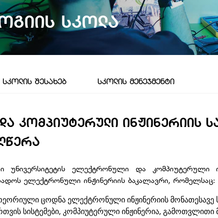
ოგიის Სკოლა
ᲡᲙᲝᲚᲘᲡ ᲨᲔᲡᲐᲮᲔᲑ
ᲡᲙᲝᲚᲘᲡ ᲛᲔᲜᲔᲯᲛᲔᲜᲢᲘ
ᲓᲐ ᲙᲝᲛᲞᲘᲣᲢᲔᲠᲣᲚᲘ ᲘᲜᲟᲘᲜᲔᲠᲘᲘᲡ Ს
ᲦᲬᲔᲠᲐ
ი უნივერსიტეტის ელექტრონული და კომპიუტერული ინ
მზადოს ელექტრონული ინჟინერიის ბაკალავრი, რომელსაც:
 თეორიული ცოდნა ელექტრონული ინჟინერიის მონათესავე ს
რთვის სისტემები, კომპიუტერული ინჟინერია, გამოთვლითი მ