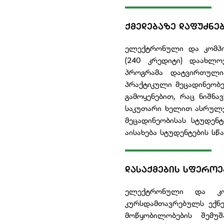
ᲥᲛᲔᲓᲔᲑᲐᲖᲔ ᲓᲐᲤᲣᲫᲜᲔᲑ
ელექტრონული და კომპი
(240 კრედიტი) დაახლო
პროგრამა დატვირთული
პრაქტიკული მეცადინეობე
გამოყენებით, რაც ნიშნ
საკუთარი ხელით ასრულე
მეცადინეობისას სტუდენ
აისახება სტუდენტების სწ
ᲓᲐᲡᲐᲥᲛᲔᲑᲘᲡ ᲡᲤᲔᲠᲝᲔ
ელექტრონული და კომ
კურსდამთავრებულს ექნე
მოწყობილობების შემუშ