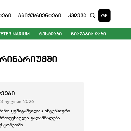
ტები
Აბიტურიენტები
Კვლევა
GE
VETERINARIUM
ᲢᲔᲡᲢᲚᲐᲑᲘ
ᲜᲘᲐᲓᲐᲒᲘᲡ ᲚᲐᲑᲘ
ᲔᲠᲘᲜᲐᲠᲘᲣᲛᲨᲘ
ᲚᲔᲔᲑᲘ
13 ივლისი 2026
ნინო ყუშიტაშვილის ინტენსიური
პროფესიული გადამზადება
ესტონეთში