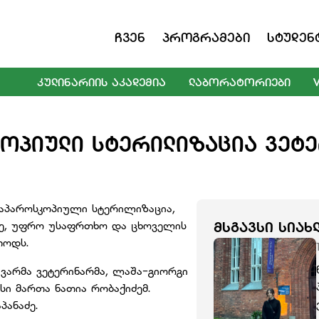
Ჩვენ
Პროგრამები
Სტუდენ
ᲙᲣᲚᲘᲜᲐᲠᲘᲘᲡ ᲐᲙᲐᲓᲔᲛᲘᲐ
ᲚᲐᲑᲝᲠᲐᲢᲝᲠᲘᲔᲑᲘ
ᲝᲞᲘᲣᲚᲘ ᲡᲢᲔᲠᲘᲚᲘᲖᲐᲪᲘᲐ ᲕᲔᲢ
პაროსკოპიული სტერილიზაცია,
ე, უფრო უსაფრთხო და ცხოველის
ᲛᲡᲒᲐᲕᲡᲘ ᲡᲘᲐᲮ
თოდს.
ავარმა ვეტერინარმა, ლაშა-გიორგი
სი მართა ნათია რობაქიძემ.
აპანაძე.