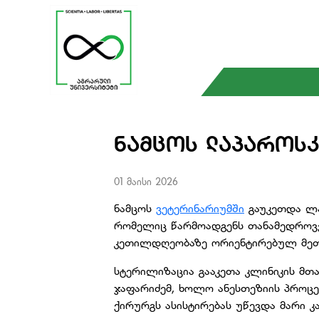
ᲜᲐᲛᲪᲝᲡ ᲚᲐᲞᲐᲠᲝᲡᲙ
01 მაისი 2026
ნამცოს
ვეტერინარიუმში
გაუკეთდა ლა
რომელიც წარმოადგენს თანამედროვ
კეთილდღეობაზე ორიენტირებულ მე
სტერილიზაცია გააკეთა კლინიკის მთ
ჯაფარიძემ, ხოლო ანესთეზიის პროცე
ქირურგს ასისტირებას უწევდა მარი კ