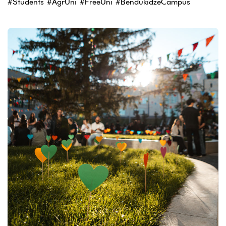
#Students #AgrUni #FreeUni #BendukidzeCampus