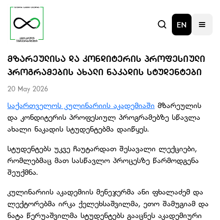
EN
ᲛᲖᲐᲠᲔᲣᲚᲘᲡᲐ ᲓᲐ ᲙᲝᲜᲓᲘᲢᲔᲠᲘᲡ ᲞᲠᲝᲤᲔᲡᲘᲣᲚᲘ
ᲞᲠᲝᲒᲠᲐᲛᲔᲑᲘᲡ ᲐᲮᲐᲚᲘ ᲜᲐᲙᲐᲓᲘᲡ ᲡᲢᲣᲓᲔᲜᲢᲔᲑᲘ
20 May 2026
საქართველოს კულინარიის აკადემიაში
მზარეულის
და კონდიტერის პროფესიულ პროგრამებზე სწავლა
ახალი ნაკადის სტუდენტებმა დაიწყეს.
სტუდენტებს უკვე ჩაუტარდათ შესავალი ლექციები,
რომლებმაც მათ სასწავლო პროცესზე წარმოდგენა
შეუქმნა.
კულინარიის აკადემიის მენეჯერმა ანი ფხალაძემ და
ლექტორებმა ირკა ქელეხსაშვილმა, ეთო შამუგიამ და
ნატა წერუაშვილმა სტუდენტებს გააცნეს აკადემიური