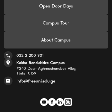
Open Door Days
Campus Tour
About Campus
032 2 200 901
Kakha Bendukidze Campus
#240 Davit Aghmashenebeli Alley,
Tbilisi 0159
info@freeuni.edu.ge