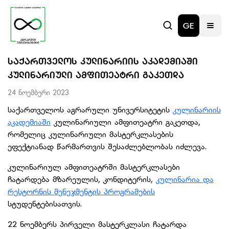
GE
ᲡᲐᲥᲐᲠᲗᲕᲔᲚᲝᲡ ᲙᲣᲚᲘᲜᲐᲠᲘᲘᲡ ᲐᲙᲐᲓᲔᲛᲘᲐᲨᲘ
ᲙᲣᲚᲘᲜᲐᲠᲘᲣᲚᲘ ᲐᲛᲤᲘᲗᲔᲐᲢᲠᲘ ᲒᲐᲙᲔᲗᲓᲐ
24 ნოემბერი 2023
საქართველოს აგრარული უნივერსიტეტის
კულინარიის
აკადემიაში
კულინარიული ამფითეატრი გაკეთდა,
რომელიც კულინარიული მასტერკლასების
ეფექტიანად წარმართვის შესაძლებლობას იძლევა.
კულინარიულ ამფითეატრში მასტერკლასები
ჩატარდება მზარეულის, კონდიტერის,
კულინარია და
რესტორნის მენეჯმენტის პროგრამების
სტუდენტებისათვის.
22 ნოემბერს პირველი მასტერკლასი ჩატარდა