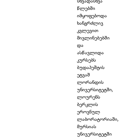
სხვადასხვა
წლებში
იმყოფებოდა
ხანგრძლივ
კვლევით
მივლინებებში
და
ასწავლიდა
კურსებს
ბუდაპეშტის
ეტვაშ
ლორანდის
უნივერსიტეტში,
ლოურენს
ბერკლის
ეროვნულ
ლაბორატორიაში,
მურსიას
უნივერსიტეტში