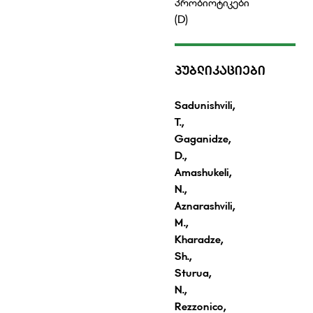
პრობიოტიკები
(D)
ᲞᲣᲑᲚᲘᲙᲐᲪᲘᲔᲑᲘ
Sadunishvili,
T.,
Gaganidze,
D.,
Amashukeli,
N.,
Aznarashvili,
M.,
Kharadze,
Sh.,
Sturua,
N.,
Rezzonico,