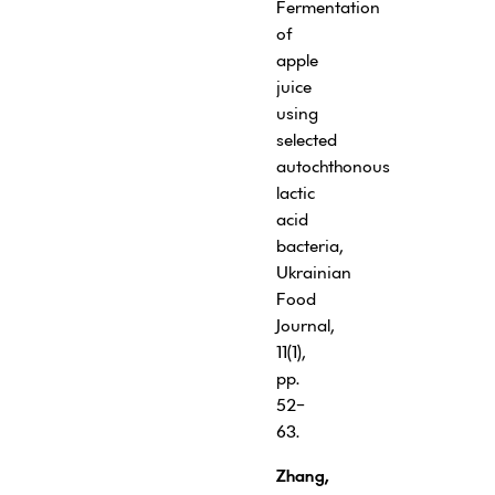
Fermentation
of
apple
juice
using
selected
autochthonous
lactic
acid
bacteria,
Ukrainian
Food
Journal,
11(1),
pp.
52-
63.
Zhang,