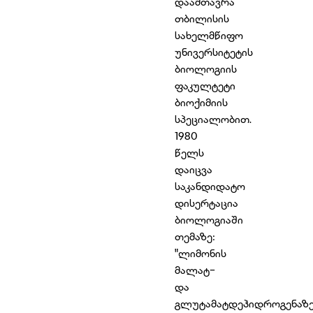
დაამთავრა
თბილისის
სახელმწიფო
უნივერსიტეტის
ბიოლოგიის
ფაკულტეტი
ბიოქიმიის
სპეციალობით.
1980
წელს
დაიცვა
საკანდიდატო
დისერტაცია
ბიოლოგიაში
თემაზე:
"ლიმონის
მალატ-
და
გლუტამატდეჰიდროგენაზე