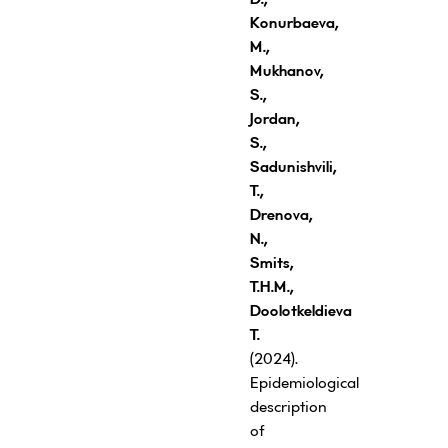
Konurbaeva,
M.,
Mukhanov,
S.,
Jordan,
S.,
Sadunishvili,
T.,
Drenova,
N.,
Smits,
T.H.M.,
Doolotkeldieva
T.
(2024).
Epidemiological
description
of