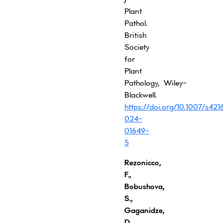
Plant
Pathol.
British
Society
for
Plant
Pathology, Wiley-
Blackwell.
https
://
doi.org/10.1007/s421
024-
01649-
5
Rezonicco,
F.,
Bobushova,
S.,
Gaganidze,
D.,