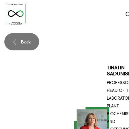
Back
TINATIN
SADUNISH
PROFESSO
HEAD OF T
LABORATO
PLANT
BIOCHEMIS
AND