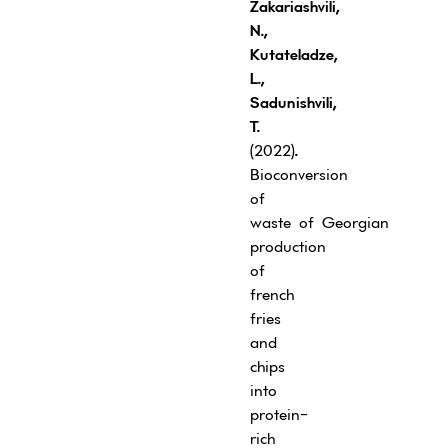
Zakariashvili,
N.
,
Kutateladze,
L.
,
S
adunishvili
,
T.
(2022)
.
Bioconversion
of
waste of Georgian
production
of
french
fries
and
chips
into
protein-
rich