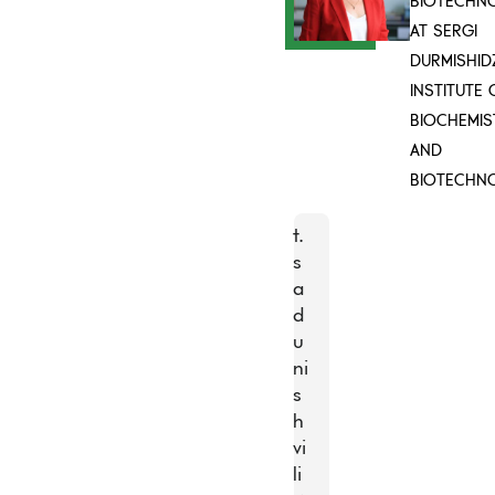
BIOTECHN
AT SERGI
DURMISHID
INSTITUTE 
BIOCHEMIS
AND
BIOTECHN
t.
s
a
d
u
ni
s
h
vi
li