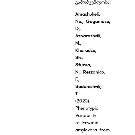
გამომცემლობა.
Amashukeli,
Na., Gaganidze,
D.,
Aznarashvili,
M.,
Kharadze,
Sh.,
Sturua,
N., Rezzonico,
F.,
Sadunishvili,
T.
(2023).
Phenotypic
Variability
of Erwinia
amylovora from