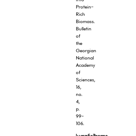
Protein-
Rich
Biomass.
Bulletin
of
the
Georgian
National
Academy
of
Sciences,
16,
no.
4,
p.
99-
106.
სადუნიშვილი
,