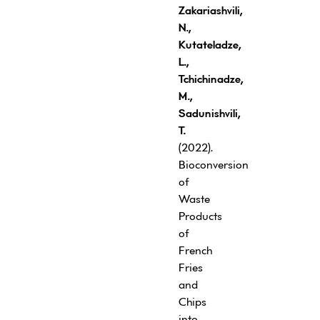
Zakariashvili,
N.,
Kutateladze,
L.,
Tchichinadze,
M.,
Sadunishvili,
T.
(2022).
Bioconversion
of
Waste
Products
of
French
Fries
and
Chips
into