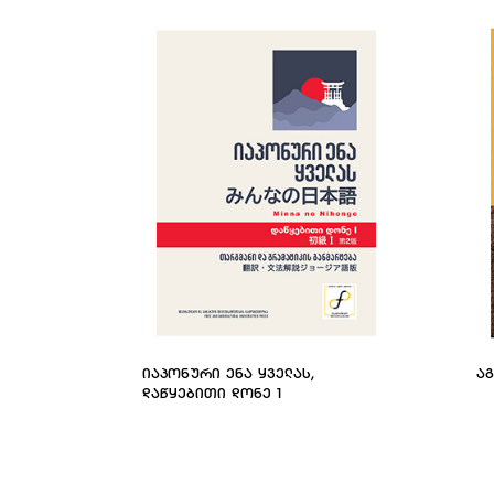
ᲘᲐᲞᲝᲜᲣᲠᲘ ᲔᲜᲐ ᲧᲕᲔᲚᲐᲡ,
Ა
ᲓᲐᲬᲧᲔᲑᲘᲗᲘ ᲓᲝᲜᲔ 1