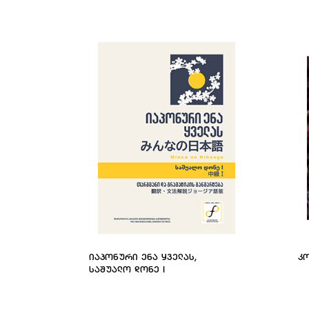
ᲘᲐᲞᲝᲜᲣᲠᲘ ᲔᲜᲐ ᲧᲕᲔᲚᲐᲡ,
Კ
ᲡᲐᲨᲣᲐᲚᲝ ᲓᲝᲜᲔ I