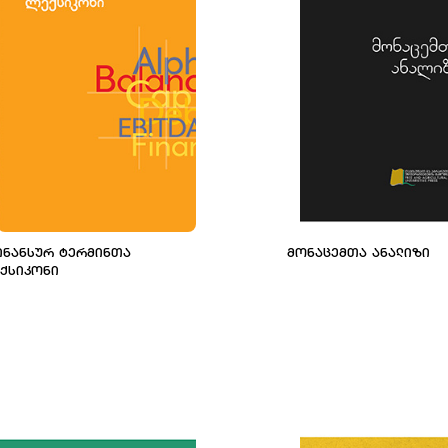
ᲘᲜᲐᲜᲡᲣᲠ ᲢᲔᲠᲛᲘᲜᲗᲐ
ᲛᲝᲜᲐᲪᲔᲛᲗᲐ ᲐᲜᲐᲚᲘᲖᲘ
ᲔᲥᲡᲘᲙᲝᲜᲘ