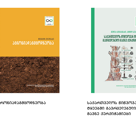
ᲒᲠᲝᲜᲘᲐᲓᲐᲒᲛᲪᲝᲓᲜᲔᲝᲑᲐ
ᲡᲐᲥᲐᲠᲗᲕᲔᲚᲝᲡ ᲬᲘᲬᲕᲝᲕ
ᲢᲧᲔᲔᲑᲨᲘ ᲒᲐᲕᲠᲪᲔᲚᲔᲑᲣᲚᲘ
ᲛᲐᲕᲜᲔ ᲥᲔᲠᲥᲘᲭᲐᲛᲘᲔᲑᲘ