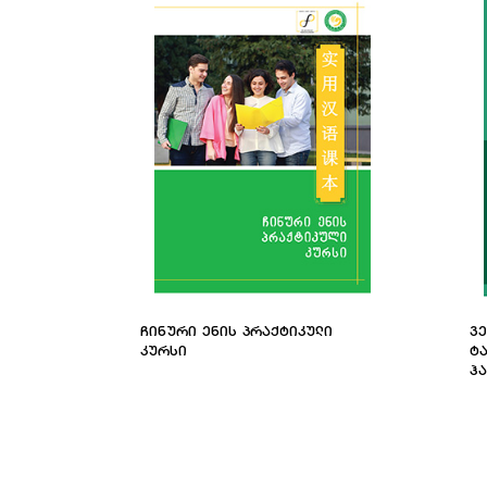
ᲩᲘᲜᲣᲠᲘ ᲔᲜᲘᲡ ᲞᲠᲐᲥᲢᲘᲙᲣᲚᲘ
ᲕᲔ
ᲙᲣᲠᲡᲘ
Ტ
Ჰ