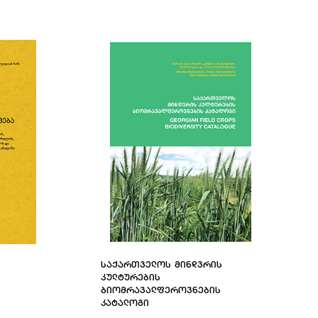
ᲡᲐᲥᲐᲠᲗᲕᲔᲚᲝᲡ ᲛᲘᲜᲓᲕᲠᲘᲡ
ᲙᲣᲚᲢᲣᲠᲔᲑᲘᲡ
ᲑᲘᲝᲛᲠᲐᲕᲐᲚᲤᲔᲠᲝᲕᲜᲔᲑᲘᲡ
ᲙᲐᲢᲐᲚᲝᲒᲘ