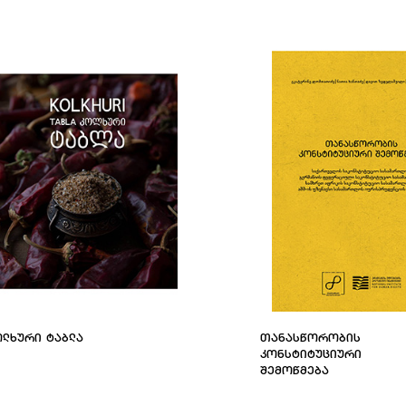
ᲝᲚᲮᲣᲠᲘ ᲢᲐᲑᲚᲐ
ᲗᲐᲜᲐᲡᲬᲝᲠᲝᲑᲘᲡ
ᲙᲝᲜᲡᲢᲘᲢᲣᲪᲘᲣᲠᲘ
ᲨᲔᲛᲝᲬᲛᲔᲑᲐ