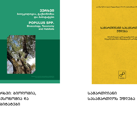
ᲠᲮᲕᲘ: ᲑᲘᲝᲚᲝᲒᲘᲐ,
ᲡᲐᲛᲐᲠᲗᲚᲘᲐᲜᲘ
ᲐᲥᲡᲝᲜᲝᲛᲘᲐ ᲓᲐ
ᲡᲐᲡᲐᲛᲐᲠᲗᲚᲝᲡ ᲣᲤᲚᲔᲑᲐ
ᲐᲑᲘᲢᲐᲢᲔᲑᲘ