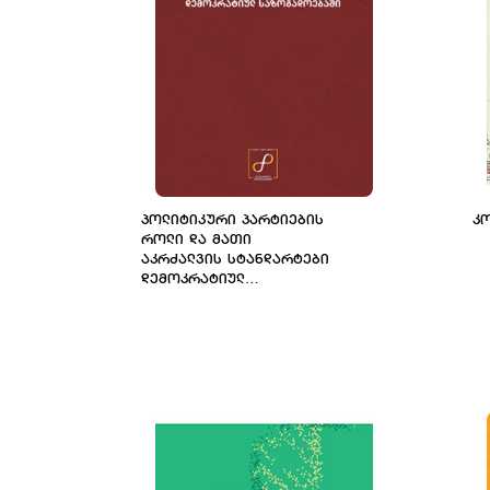
ᲞᲝᲚᲘᲢᲘᲙᲣᲠᲘ ᲞᲐᲠᲢᲘᲔᲑᲘᲡ
Კ
ᲠᲝᲚᲘ ᲓᲐ ᲛᲐᲗᲘ
ᲐᲙᲠᲫᲐᲚᲕᲘᲡ ᲡᲢᲐᲜᲓᲐᲠᲢᲔᲑᲘ
ᲓᲔᲛᲝᲙᲠᲐᲢᲘᲣᲚ
ᲡᲐᲖᲝᲒᲐᲓᲝᲔᲑᲐᲨᲘ