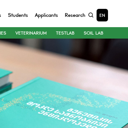
s
Students
Applicants
Research
EN
IES
VETERINARIUM
TESTLAB
SOIL LAB