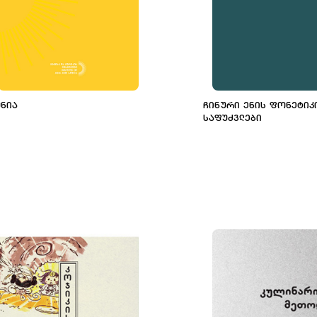
ᲣᲜᲘᲐ
ᲩᲘᲜᲣᲠᲘ ᲔᲜᲘᲡ ᲤᲝᲜᲔᲢᲘᲙ
ᲡᲐᲤᲣᲫᲕᲚᲔᲑᲘ