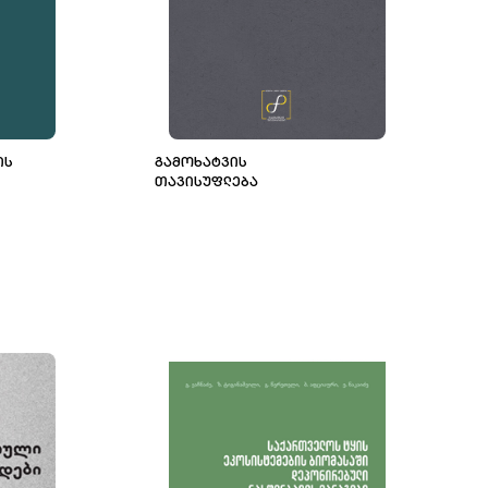
ᲘᲡ
ᲒᲐᲛᲝᲮᲐᲢᲕᲘᲡ
ᲗᲐᲕᲘᲡᲣᲤᲚᲔᲑᲐ