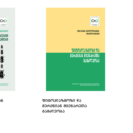
ᲐᲜ
ᲤᲘᲢᲝᲞᲚᲐᲖᲛᲝᲖᲘ ᲓᲐ
ᲛᲔᲠᲥᲜᲘᲐᲜ ᲛᲪᲔᲜᲐᲠᲔᲗᲐ
ᲒᲐᲛᲫᲚᲔᲝᲑᲐ