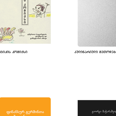
ᲝᲯᲘᲙᲘᲡ ᲙᲝᲛᲘᲥᲡᲘ
ᲙᲣᲚᲘᲜᲐᲠᲘᲣᲚᲘ ᲛᲔᲗᲝᲓᲔᲑ