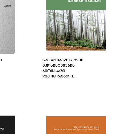
Ი
ᲡᲐᲥᲐᲠᲗᲕᲔᲚᲝᲡ ᲢᲧᲘᲡ
ᲔᲙᲝᲡᲘᲡᲢᲔᲛᲔᲑᲘᲡ
ᲑᲘᲝᲛᲐᲡᲐᲨᲘ
ᲓᲔᲞᲝᲜᲘᲠᲔᲑᲣᲚᲘ
ᲜᲐᲮᲨᲘᲠᲑᲐᲓᲘᲡ ᲛᲐᲠᲐᲒᲔᲑᲘ