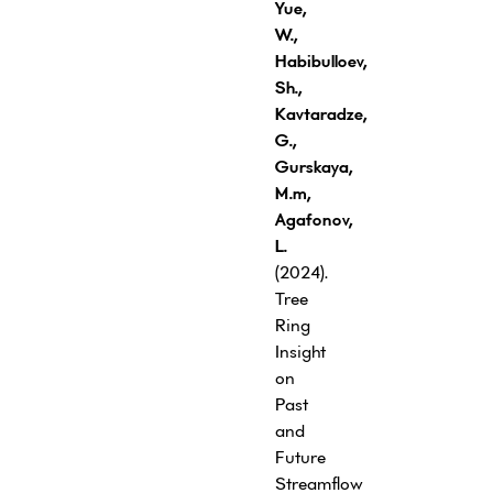
Yue,
W.,
Habibulloev,
Sh.,
Kavtaradze,
G.,
Gurskaya,
M.m,
Agafonov,
L.
(2024).
Tree
Ring
Insight
on
Past
and
Future
Streamflow