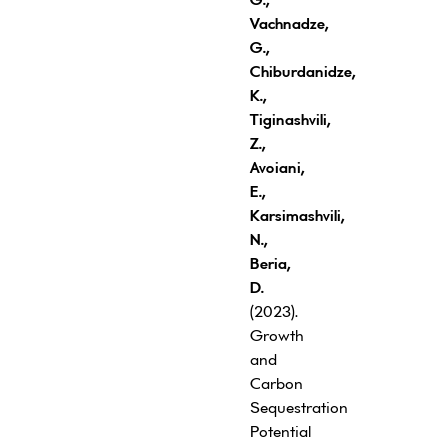
Vachnadze,
G
.,
Chiburdanidze,
K
.,
Tiginashvili,
Z
.,
Avoiani,
E
.,
Karsimashvili,
N
.,
B
eria
,
D.
(2023).
Growth
and
Carbon
Sequestration
Potential