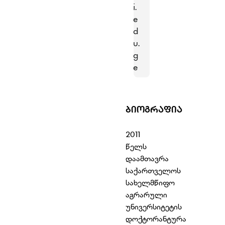
i.
e
d
u.
g
e
ᲑᲘᲝᲒᲠᲐᲤᲘᲐ
2011
წელს
დაამთავრა
საქართველოს
სახელმწიფო
აგრარული
უნივერსიტეტის
დოქტორანტურა