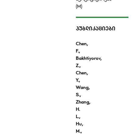
(M)
ᲞᲣᲑᲚᲘᲙᲐᲪᲘᲔᲑᲘ
Chen,
F.,
Bakhtiyorov,
Z.,
Chen,
Y.,
Wang,
S.,
Zhang,
H.
L.,
Hu,
M.,