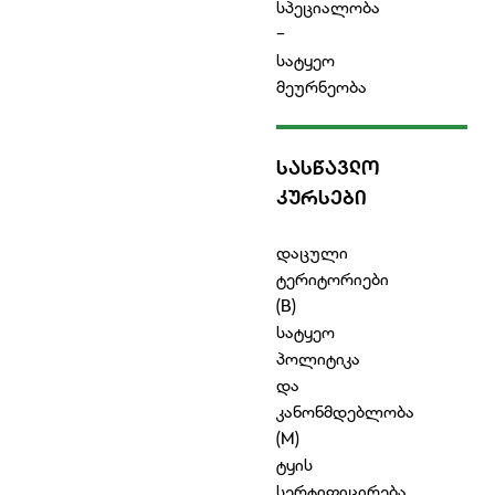
სპეციალობა
-
სატყეო
მეურნეობა
ᲡᲐᲡᲬᲐᲕᲚᲝ
ᲙᲣᲠᲡᲔᲑᲘ
დაცული
ტერიტორიები
(B)
სატყეო
პოლიტიკა
და
კანონმდებლობა
(M)
ტყის
სერტიფიცირება