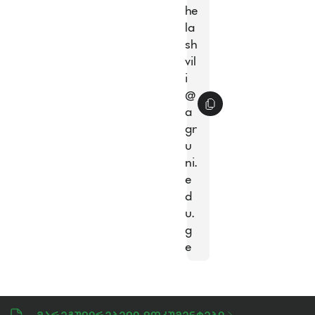
he
la
sh
vil
i
@
a
gr
u
ni.
e
d
u.
g
e