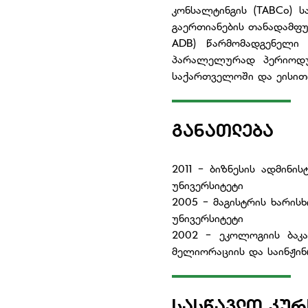
კონსალტინგის (TABCo)
გაერთიანების თანადამფუძ
ADB) წარმომადგენელი 
პარალელურად პერიოდულ
საქართველოში და ეისითი
ᲒᲐᲜᲐᲗᲚᲔᲑᲐ
2011 - ბიზნესის ადმინ
უნივერსიტეტი
2005 - მაგისტრის ხარის
უნივერსიტეტი
2002 - ეკოლოგიის ბაკ
მელიორაციის და საინჟი
ᲡᲐᲡᲬᲐᲕᲚᲝ ᲙᲣᲠ