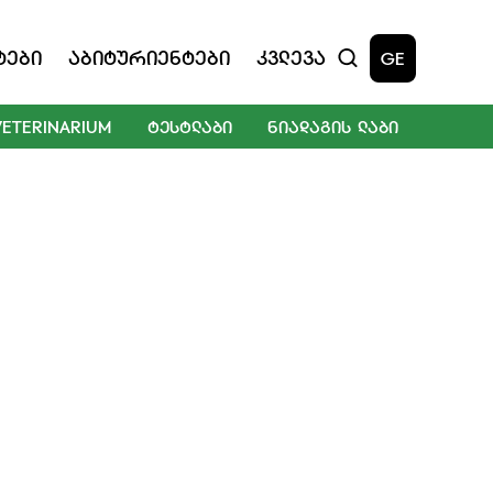
ტები
Აბიტურიენტები
Კვლევა
GE
VETERINARIUM
ᲢᲔᲡᲢᲚᲐᲑᲘ
ᲜᲘᲐᲓᲐᲒᲘᲡ ᲚᲐᲑᲘ