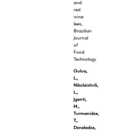
and
red
wine
lees,
Brazilian
Journal
of
Food
Technology
Gulua,
L.,
Nikolaishvili,
L.,
Jgenti,
M.,
Turmanidze,
T.,
Dzneladze,