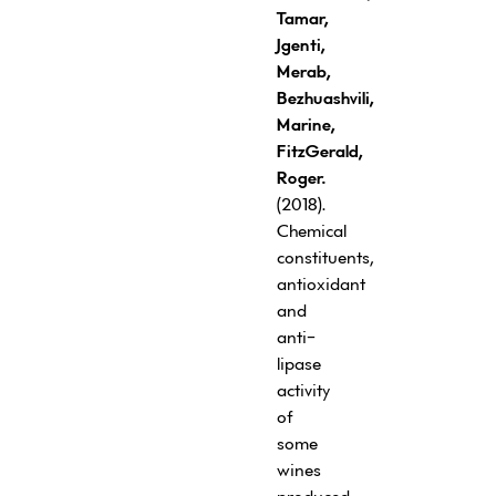
Tamar,
Jgenti,
Merab,
Bezhuashvili,
Marine,
FitzGerald,
Roger.
(2018).
Chemical
constituents,
antioxidant
and
anti-
lipase
activity
of
some
wines