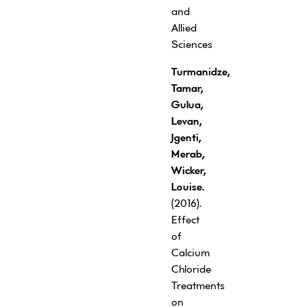
and
Allied
Sciences
Turmanidze,
Tamar,
Gulua,
Levan,
Jgenti,
Merab,
Wicker,
Louise.
(2016).
Effect
of
Calcium
Chloride
Treatments
on