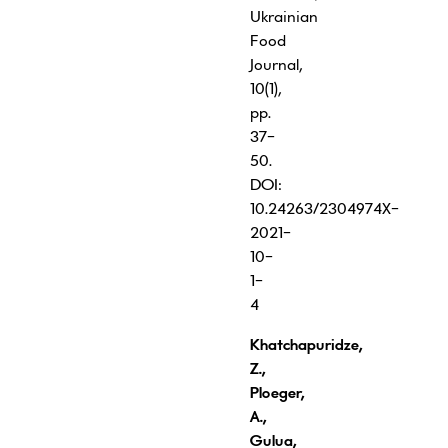
Ukrainian
Food
Journal,
10(1),
pp.
37-
50.
DOI:
10.24263/2304974X-
2021-
10-
1-
4
Khatchapuridze,
Z.,
Ploeger,
A.,
Gulua,