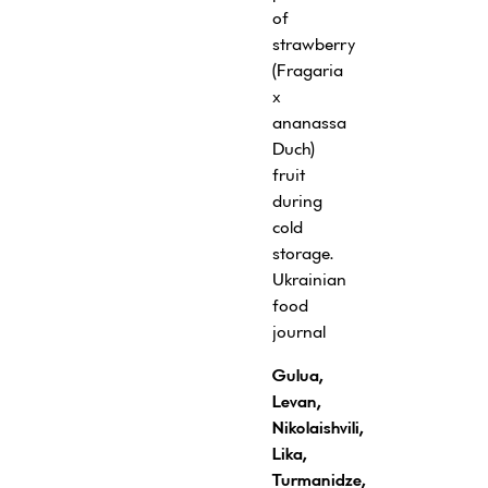
of
strawberry
(Fragaria
x
ananassa
Duch)
fruit
during
cold
storage.
Ukrainian
food
journal
Gulua,
Levan,
Nikolaishvili,
Lika,
Turmanidze,