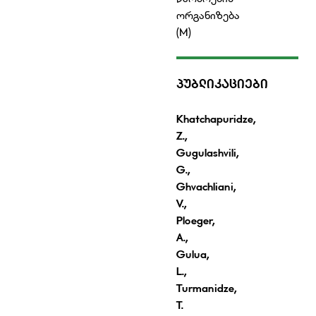
ორგანიზება
(M)
ᲞᲣᲑᲚᲘᲙᲐᲪᲘᲔᲑᲘ
Khatchapuridze,
Z.,
Gugulashvili,
G.,
Ghvachliani,
V.,
Ploeger,
A.,
Gulua,
L.,
Turmanidze,
T.