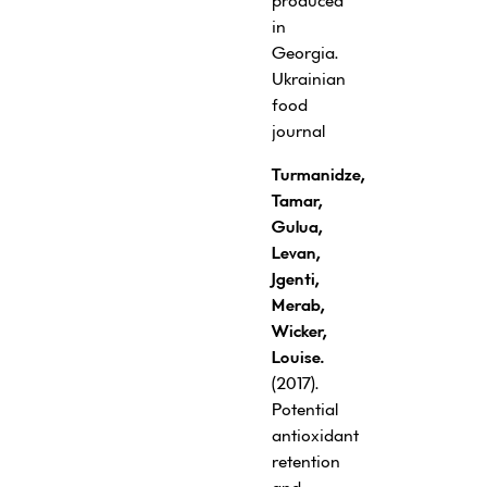
produced
in
Georgia.
Ukrainian
food
journal
Turmanidze,
Tamar,
Gulua,
Levan,
Jgenti,
Merab,
Wicker,
Louise.
(2017).
Potential
antioxidant
retention