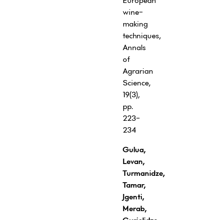
European
wine-
making
techniques,
Annals
of
Agrarian
Science,
19(3),
pp.
223-
234
Gulua,
Levan,
Turmanidze,
Tamar,
Jgenti,
Merab,