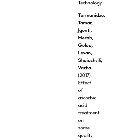
Technology
Turmanidze,
Tamar,
Jgenti,
Merab,
Gulua,
Levan,
Shaiashvili,
Vazha.
(2017).
Effect
of
ascorbic
acid
treatment
on
some
quality