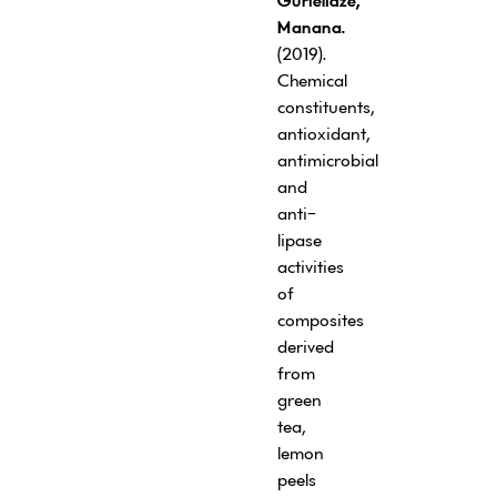
Gurielidze,
Manana.
(2019).
Chemical
constituents,
antioxidant,
antimicrobial
and
anti-
lipase
activities
of
composites
derived
from
green
tea,
lemon
peels