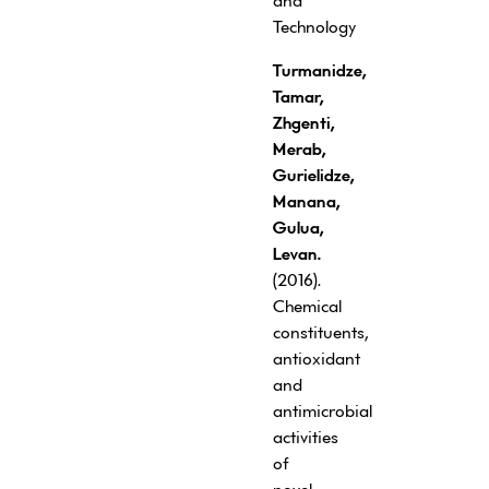
and
Technology
Turmanidze,
Tamar,
Zhgenti,
Merab,
Gurielidze,
Manana,
Gulua,
Levan.
(2016).
Chemical
constituents,
antioxidant
and
antimicrobial
activities
of