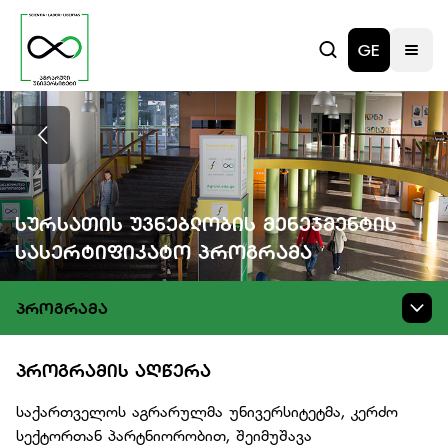
GE
Სურსათის Უვნებლობის Მენეჯმენტის
Სასერტიფიკატო Პროგრამა
ᲞᲠᲝᲒᲠᲐᲛᲐ
ᲞᲠᲝᲒᲠᲐᲛᲘᲡ ᲐᲦᲬᲔᲠᲐ
საქართველოს აგრარულმა უნივერსიტეტმა, კერძო
სექტორთან პარტნიორობით, შეიმუშავა