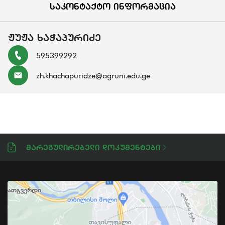
ᲡᲐᲙᲝᲜᲢᲐᲥᲢᲝ ᲘᲜᲤᲝᲠᲛᲐᲪᲘᲐ
ᲟᲣᲟᲐ ᲮᲐᲭᲐᲞᲣᲠᲘᲫᲔ
595399292
zh.khachapuridze@agruni.edu.ge
Მარეგულირებელი Დოკუმენტები