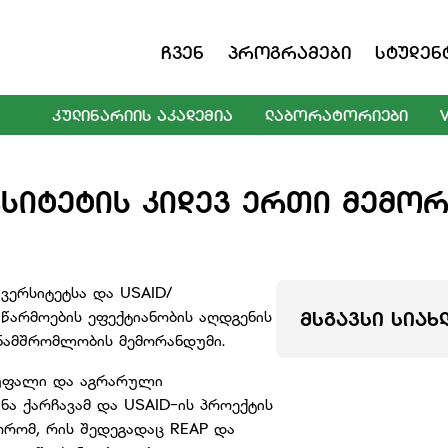
Ჩვენ
Პროგრამები
Სტუდენ
ᲙᲣᲚᲘᲜᲐᲠᲘᲘᲡ ᲐᲙᲐᲓᲔᲛᲘᲐ
ᲚᲐᲑᲝᲠᲐᲢᲝᲠᲘᲔᲑᲘ
ᲡᲘᲢᲔᲢᲘᲡ ᲙᲘᲓᲔᲕ ᲔᲠᲗᲘ ᲛᲔᲛᲝᲠ
ვერსიტეტსა და USAID/
არმოების ეფექტიანობის აღდგენის
ᲛᲡᲒᲐᲕᲡᲘ ᲡᲘᲐᲮ
ამშრომლობის მემორანდუმი.
სუფალი და აგრარული
ნა ქარჩავამ და USAID-ის პროექტის
რომ, რის შედეგადაც REAP და