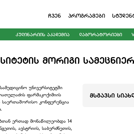
Ჩვენ
Პროგრამები
Სტუდენ
ᲙᲣᲚᲘᲜᲐᲠᲘᲘᲡ ᲐᲙᲐᲓᲔᲛᲘᲐ
ᲚᲐᲑᲝᲠᲐᲢᲝᲠᲘᲔᲑᲘ
ᲡᲘᲢᲔᲢᲘᲡ ᲛᲝᲠᲘᲒᲘ ᲡᲐᲛᲔᲪᲜᲘᲔ
სამედიცინო უნივერსიტეტში
უთათელაძის ფარმაკოქიმიის
ᲛᲡᲒᲐᲕᲡᲘ ᲡᲘᲐᲮ
-3 საერთაშორისო კონფერენცია
.
ბთან ერთად მონაწილეობდა 14
გეთის, ავსტრიის, საბერძნეთის,