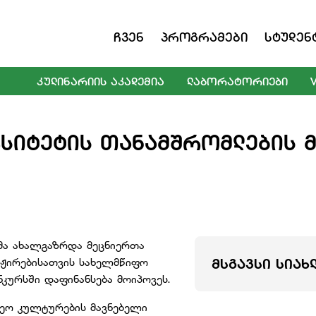
Ჩვენ
Პროგრამები
Სტუდენ
ᲙᲣᲚᲘᲜᲐᲠᲘᲘᲡ ᲐᲙᲐᲓᲔᲛᲘᲐ
ᲚᲐᲑᲝᲠᲐᲢᲝᲠᲘᲔᲑᲘ
ᲡᲘᲢᲔᲢᲘᲡ ᲗᲐᲜᲐᲛᲨᲠᲝᲛᲚᲔᲑᲘᲡ 
მა ახალგაზრდა მეცნიერთა
აჟირებისათვის სახელმწიფო
ᲛᲡᲒᲐᲕᲡᲘ ᲡᲘᲐᲮ
ნკურსში დაფინანსება მოიპოვეს.
ნეო კულტურების მავნებელი