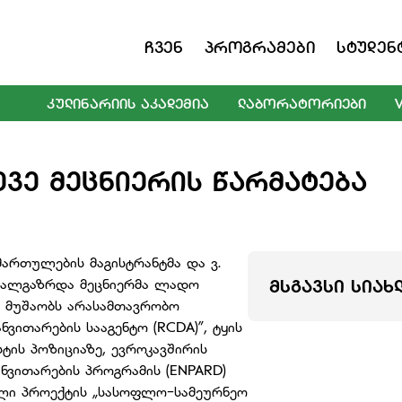
Ჩვენ
Პროგრამები
Სტუდენ
ᲙᲣᲚᲘᲜᲐᲠᲘᲘᲡ ᲐᲙᲐᲓᲔᲛᲘᲐ
ᲚᲐᲑᲝᲠᲐᲢᲝᲠᲘᲔᲑᲘ
ᲔᲕᲔ ᲛᲔᲪᲜᲘᲔᲠᲘᲡ ᲬᲐᲠᲛᲐᲢᲔᲑᲐ
მართულების მაგისტრანტმა და ვ.
ახალგაზრდა მეცნიერმა ლადო
ᲛᲡᲒᲐᲕᲡᲘ ᲡᲘᲐᲮ
 მუშაობს არასამთავრობო
ვითარების სააგენტო (RCDA)”, ტყის
ტის პოზიციაზე, ევროკავშირის
ვითარების პროგრამის (ENPARD)
ული პროექტის „სასოფლო-სამეურნეო