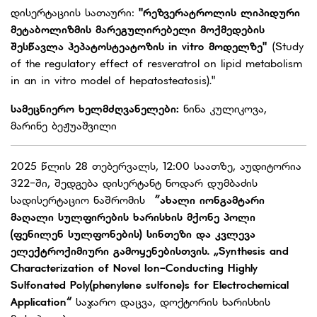
დისერტაციის სათაური:
"რეზვერატროლის ლიპიდური
მეტაბოლიზმის მარეგულირებელი მოქმედების
შესწავლა ჰეპატოსტეატოზის in vitro მოდელზე"
(Study
of the regulatory effect of resveratrol on lipid metabolism
in an in vitro model of hepatosteatosis)."
სამეცნიერო ხელმძღვანელები:
ნინა კულიკოვა,
მარინე ბეჟუაშვილი
2025 წლის 28 თებერვალს, 12:00 საათზე, აუდიტორია
322-ში, შედგება დისერტანტ ნოდარ დუმბაძის
სადისერტაციო ნაშრომის
”
ახალი
იონგამტარი
მაღალი
სულფირების
ხარისხის
მქონე
პოლი
(
ფენილენ
სულფონების)
სინთეზი
და
კვლევა
ელექტროქიმიური
გამოყენებისთვის. „
Synthesis and
Characterization of Novel Ion-Conducting Highly
Sulfonated Poly(phenylene sulfone)s for Electrochemical
Application
“
საჯარო დაცვა, დოქტორის ხარისხის