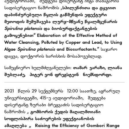
აუდიტორიაში, შედგება დისერტანტ ინგა თაბაგარის
სადისერტაციო ნაშრომის „
სპილენძითა და ტყვიით
დაბინძურებული წყლის გაწმენდის ეფექტური
მეთოდის შემუშავება ლურჯ-მწვანე წყალმცენარის
Spirulina platensis
და ბიოსურფაქტანტების
გამოყენებით“ Elaboration of the Effective Method of
Water Cleansing, Polluted by Copper and Lead, to Using
Algae
Spirulina platensis
and Biosurfactants.“
საჯარო
დაცვა, დოქტორის ხარისხის მოსაპოვებლად.
სამეცნიერო ხელმძღვანელები:
თამარ
ვარაზი, ლიანა
შუბლაძე,
პიტერ ვონ ფრეგსტეინ ნიემსდორფი.
2021 წლის 29 სექტემბერს 12:00 საათზე, აგრარულ
უნივერსიტეტში, 415-ე აუდიტორიაში, შედგება
დისერტანტ ზურაბი ბრეგვაძის სადისერტაციო
ნაშრომის „
გომბორის ქედის მაღალმთიანი
სოფლისპირა საძოვრების ეფექტიანობის
ამაღლება „
Raising the Efficiency of Gombori Range