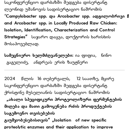
საკონფერენციო დარბაზში შედგება დისერტანტ
ლეონიდ უშანოვის სადისერტაციო ნაშრომის
“
Campylobacter
spp.
და
Arcobacter spp.
ადგილობრივი
and Arcobacter spp. in Locally Produced Raw Chicken:
Isolation, Identification, Characterization and Control
Strategies”
საჯარო დაცვა, დოქტორის ხარისხის
მოსაპოვებლად.
სამეცნიერო ხელმძღვანელები:
ია ფიფია,
ნინო
გაგელიძე,
ანდრეას ერიხ ზაუტნერი
2024 წლის 16 თებერვალს, 12 საათზე, მცირე
საკონფერენციო დარბაზში შედგება დისერტანტ
ქრისტინე მუსელიანის სადისერტაციო ნაშრომის
„
ახალი
სპეციფიკური
პროტეოლიზური
ფერმენტების
მიღება
და
მათი
გამოყენება
რძის
პროდუქტების
საგემოვნო
თვისებების
გაუმჯობესებისთვის
“
„
Isolation of new specific
proteolytic enzymes and their application to improve