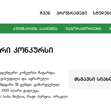
Ჩვენ
Პროგრამები
Სტუდენ
ᲙᲣᲚᲘᲜᲐᲠᲘᲘᲡ ᲐᲙᲐᲓᲔᲛᲘᲐ
ᲚᲐᲑᲝᲠᲐᲢᲝᲠᲘᲔᲑᲘ
ᲣᲠᲘ ᲙᲝᲜᲙᲣᲠᲡᲘ
ტუდენტური კონკურსი ჩატარდა.
თავისუფალი და აგრარული
ᲛᲡᲒᲐᲕᲡᲘ ᲡᲘᲐᲮ
ემდგარი 18 გუნდი. გამარჯვებულ
 000 ლარი გადაეცა.
 საბა მიქაია, რატი პერტია, ირაკლი