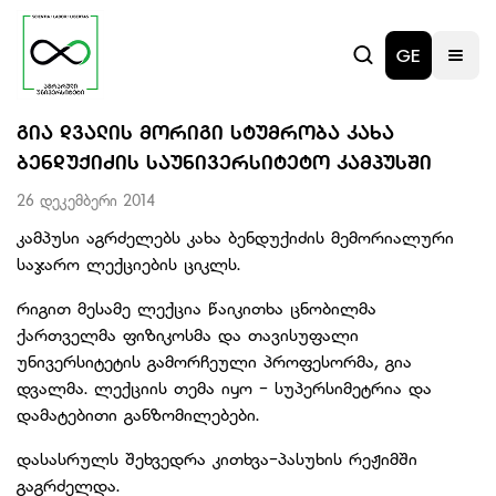
GE
ᲒᲘᲐ ᲓᲕᲐᲚᲘᲡ ᲛᲝᲠᲘᲒᲘ ᲡᲢᲣᲛᲠᲝᲑᲐ ᲙᲐᲮᲐ
ᲑᲔᲜᲓᲣᲥᲘᲫᲘᲡ ᲡᲐᲣᲜᲘᲕᲔᲠᲡᲘᲢᲔᲢᲝ ᲙᲐᲛᲞᲣᲡᲨᲘ
26 დეკემბერი 2014
კამპუსი აგრძელებს კახა ბენდუქიძის მემორიალური
საჯარო ლექციების ციკლს.
რიგით მესამე ლექცია წაიკითხა ცნობილმა
ქართველმა ფიზიკოსმა და თავისუფალი
უნივერსიტეტის გამორჩეული პროფესორმა, გია
დვალმა. ლექციის თემა იყო - სუპერსიმეტრია და
დამატებითი განზომილებები.
დასასრულს შეხვედრა კითხვა-პასუხის რეჟიმში
გაგრძელდა.