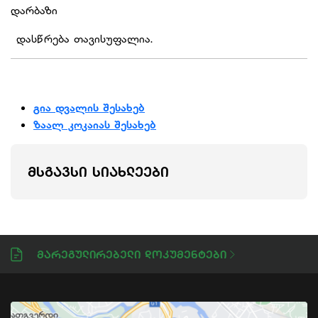
დარბაზი
დასწრება თავისუფალია.
გია დვალის შესახებ
ზაალ კოკაიას შესახებ
ᲛᲡᲒᲐᲕᲡᲘ ᲡᲘᲐᲮᲚᲔᲔᲑᲘ
Მარეგულირებელი Დოკუმენტები