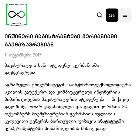
GE
ᲘᲜᲟᲘᲜᲔᲠᲘ ᲛᲐᲒᲘᲡᲢᲠᲐᲜᲢᲔᲑᲘ ᲒᲔᲠᲛᲐᲜᲘᲐᲨᲘ
ᲒᲐᲔᲛᲒᲖᲐᲕᲠᲔᲑᲘᲐᲜ
11 ოქტომბერი 2017
მაგისტრატუის სამი სტუდენტი გერმანიაში
გაემგზავრება.
აგრარული უნივერსიტეტის საინჟინრო-ტექნოლოგიური
სკოლის ელექტრო და კომპიუტერული ინჟინერიის
მიმართულების მაგისტრატურის სტუდენტები - მიქაელ
გაგოშიძე, ოთარ ჯავახიშვილი და დავით კორძაია 20
ოქტომბერს მიემგზავრებიან გერმანიის იულიხის
კვლევითი ცენტრის ბირთვული ფიზიკის ინსტიტუტში
ექსპერიმენტებში მონაწილეობის მისაღებად.