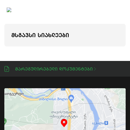
ᲛᲡᲒᲐᲕᲡᲘ ᲡᲘᲐᲮᲚᲔᲔᲑᲘ
Მარეგულირებელი Დოკუმენტები