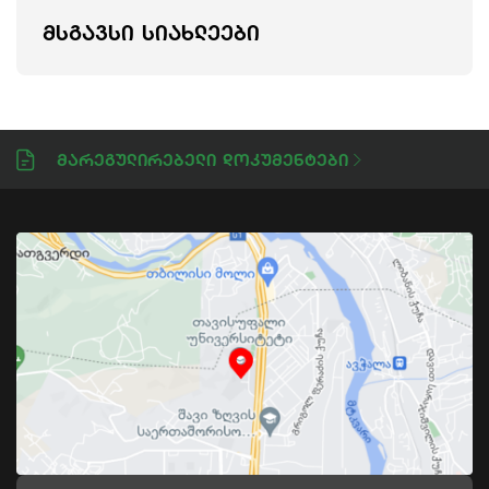
ᲛᲡᲒᲐᲕᲡᲘ ᲡᲘᲐᲮᲚᲔᲔᲑᲘ
Მარეგულირებელი Დოკუმენტები