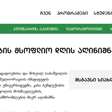
Ჩვენ
Პროგრამები
Სტუდენ
ᲙᲣᲚᲘᲜᲐᲠᲘᲘᲡ ᲐᲙᲐᲓᲔᲛᲘᲐ
ᲚᲐᲑᲝᲠᲐᲢᲝᲠᲘᲔᲑᲘ
ᲔᲑᲘᲡ ᲛᲡᲝᲤᲚᲘᲝ ᲓᲦᲘᲡ ᲐᲦᲘᲜᲘᲨᲜ
გადოებისა და მიხეილ საბაშვილის
 მელიორაციის ინსტიტუტის
ᲛᲡᲒᲐᲕᲡᲘ ᲡᲘᲐᲮ
უნივერსიტეტში, კახა ბენდუქიძის
სკოლის მოსწავლეების,
ნამშრომლების მიერ აღინიშნა