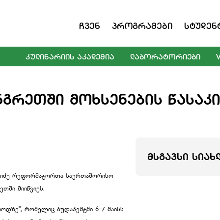
Ჩვენ
Პროგრამები
Სტუდენ
ᲙᲣᲚᲘᲜᲐᲠᲘᲘᲡ ᲐᲙᲐᲓᲔᲛᲘᲐ
ᲚᲐᲑᲝᲠᲐᲢᲝᲠᲘᲔᲑᲘ
ᲣᲜᲒᲠᲔᲗᲨᲘ ᲛᲝᲮᲡᲔᲜᲔᲑᲘᲡ ᲬᲐᲡᲐᲙ
ᲛᲡᲒᲐᲕᲡᲘ ᲡᲘᲐᲮ
ქიძე რეფორმატორთა საერთაშორისო
თში მიიწვიეს.
ოდზე", რომელიც ბუდაპეშტში 6-7 მაისს