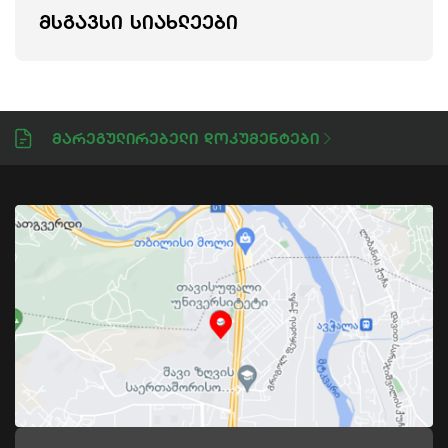
ᲛᲡᲒᲐᲕᲡᲘ ᲡᲘᲐᲮᲚᲔᲔᲑᲘ
Მარეგულირებელი Დოკუმენტები