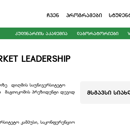
Ჩვენ
Პროგრამები
Სტუდენ
ᲙᲣᲚᲘᲜᲐᲠᲘᲘᲡ ᲐᲙᲐᲓᲔᲛᲘᲐ
ᲚᲐᲑᲝᲠᲐᲢᲝᲠᲘᲔᲑᲘ
RKET LEADERSHIP
ათზე დიღმის საუნივერსიტეტო
ვს მაგთიკომის პრეზიდენტი დევიდ
ᲛᲡᲒᲐᲕᲡᲘ ᲡᲘᲐᲮ
სიტეტო კამპუსი, საკონფერენციო