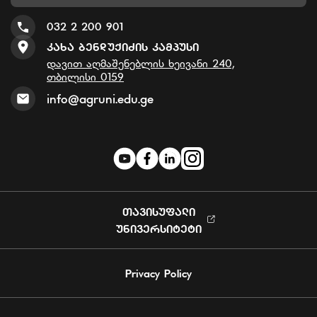
032 2 200 901
Კახა Ბენდუქიძის Კამპუსი
დავით აღმაშენებლის ხეივანი 240,
თბილისი 0159
info@agruni.edu.ge
ᲗᲐᲕᲘᲡᲣᲤᲐᲚᲘ
ᲣᲜᲘᲕᲔᲠᲡᲘᲢᲔᲢᲘ
Privacy Policy