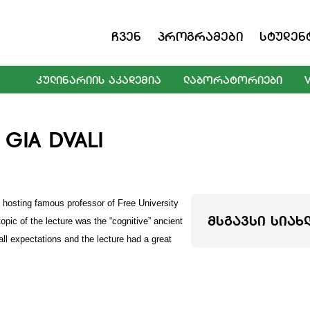
Ჩვენ
Პროგრამები
Სტუდენ
ᲙᲣᲚᲘᲜᲐᲠᲘᲘᲡ ᲐᲙᲐᲓᲔᲛᲘᲐ
ᲚᲐᲑᲝᲠᲐᲢᲝᲠᲘᲔᲑᲘ
 GIA DVALI
sting famous professor of Free University
ᲛᲡᲒᲐᲕᲡᲘ ᲡᲘᲐᲮ
opic of the lecture was the “cognitive” ancient
ll expectations and the lecture had a great