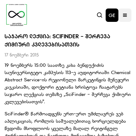
GE
ᲡᲐᲯᲐᲠᲝ ᲚᲔᲥᲪᲘᲐ: SCIFINDER - ᲨᲔᲠᲩᲔᲕᲐ
ᲥᲘᲛᲘᲣᲠᲘ ᲙᲕᲚᲔᲕᲔᲑᲘᲡᲐᲗᲕᲘᲡ
17 ნოემბერი 2015
19 ნოემბერს 15:00 საათზე კახა ბენდუქიძის
საუნივერსიტეტო კამპუსის 113-ე აუდიტორიაში Chemical
Abstract Service-ის რეგიონული მარკეტინგის მენეჯერი
კავკასიაში, დოქტორი ტეტიანა ხრისტოვა ჩაატარებს
საჯარო ლექციას თემაზე „SciFinder - შერჩევა ქიმიური
კვლევებისათვის".
SciFinder® წარმოადგენს ერთ-ერთ უმძლავრეს ვებ
აპლიკაციას, რომლის საშუალებითაც ხორციელდება
წვდომა მსოფლიოს ყველაზე მაღალ რეიტინგულ
ჟურნალებთან და ნაერთთა მონაცემთა ბაზებთან.