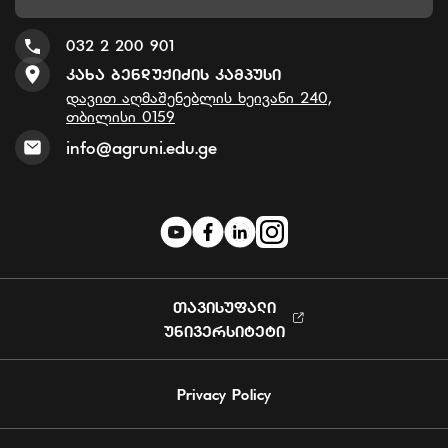
032 2 200 901
Კახა Ბენდუქიძის Კამპუსი
დავით აღმაშენებლის ხეივანი 240,
თბილისი 0159
info@agruni.edu.ge
ᲗᲐᲕᲘᲡᲣᲤᲐᲚᲘ
ᲣᲜᲘᲕᲔᲠᲡᲘᲢᲔᲢᲘ
Privacy Policy