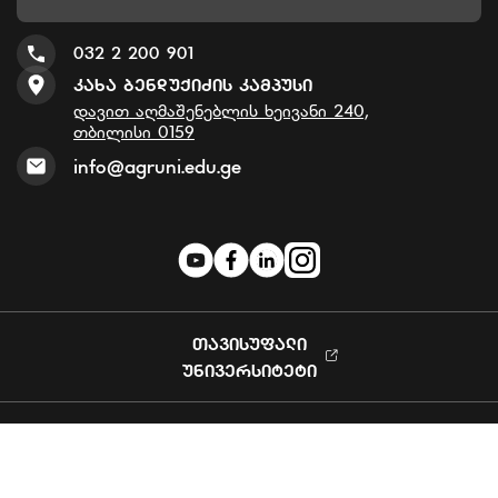
032 2 200 901
Კახა Ბენდუქიძის Კამპუსი
დავით აღმაშენებლის ხეივანი 240,
თბილისი 0159
info@agruni.edu.ge
ᲗᲐᲕᲘᲡᲣᲤᲐᲚᲘ
ᲣᲜᲘᲕᲔᲠᲡᲘᲢᲔᲢᲘ
Privacy Policy