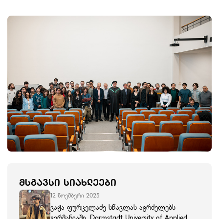
ᲛᲡᲒᲐᲕᲡᲘ ᲡᲘᲐᲮᲚᲔᲔᲑᲘ
12 ნოემბერი 2025
ვაჟა ფურცელაძე სწავლას აგრძელებს
გერმანიაში, Darmstadt University of Applied