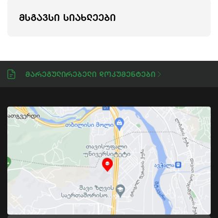
ᲛᲡᲒᲐᲕᲡᲘ ᲡᲘᲐᲮᲚᲔᲔᲑᲘ
Მარეგულირებელი Დოკუმენტები