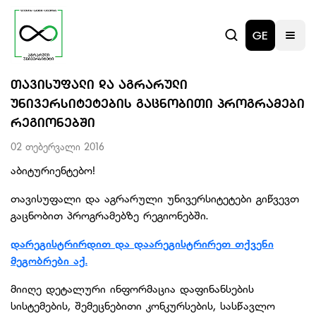
GE
ᲗᲐᲕᲘᲡᲣᲤᲐᲚᲘ ᲓᲐ ᲐᲒᲠᲐᲠᲣᲚᲘ
ᲣᲜᲘᲕᲔᲠᲡᲘᲢᲔᲢᲔᲑᲘᲡ ᲒᲐᲪᲜᲝᲑᲘᲗᲘ ᲞᲠᲝᲒᲠᲐᲛᲔᲑᲘ
ᲠᲔᲒᲘᲝᲜᲔᲑᲨᲘ
02 თებერვალი 2016
აბიტურიენტებო!
თავისუფალი და აგრარული უნივერსიტეტები გიწვევთ
გაცნობით პროგრამებზე რეგიონებში.
დარეგისტრირდით და დაარეგისტრირეთ თქვენი
მეგობრები აქ.
მიიღე დეტალური ინფორმაცია დაფინანსების
სისტემების, შემეცნებითი კონკურსების, სასწავლო