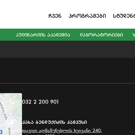
Ჩვენ
Პროგრამები
Სტუდენ
ᲙᲣᲚᲘᲜᲐᲠᲘᲘᲡ ᲐᲙᲐᲓᲔᲛᲘᲐ
ᲚᲐᲑᲝᲠᲐᲢᲝᲠᲘᲔᲑᲘ
032 2 200 901
Კახა Ბენდუქიძის Კამპუსი
დავით აღმაშენებლის ხეივანი 240,