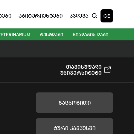
ტები
Აბიტურიენტები
Კვლევა
GE
VETERINARIUM
ᲢᲔᲡᲢᲚᲐᲑᲘ
ᲜᲘᲐᲓᲐᲒᲘᲡ ᲚᲐᲑᲘ
Თავისუფალი
Უნივერსიტეტი
Გაცნობითი
Ტური Კამპუსში