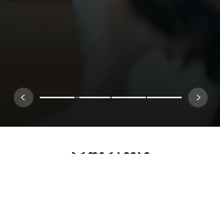
Პროგრამები
ᲡᲐᲑᲐᲙᲐᲚᲐᲕᲠᲝ