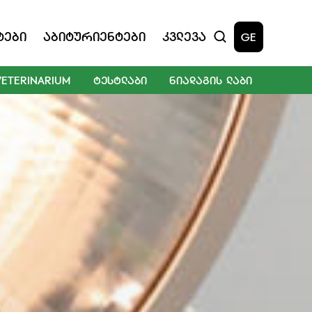
ტები
Აბიტურიენტები
Კვლევა
GE
VETERINARIUM
ᲢᲔᲡᲢᲚᲐᲑᲘ
ᲜᲘᲐᲓᲐᲒᲘᲡ ᲚᲐᲑᲘ