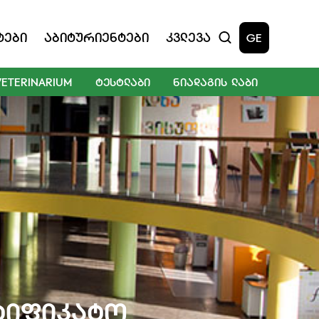
ტები
Აბიტურიენტები
Კვლევა
GE
VETERINARIUM
ᲢᲔᲡᲢᲚᲐᲑᲘ
ᲜᲘᲐᲓᲐᲒᲘᲡ ᲚᲐᲑᲘ
რტიფიკატო