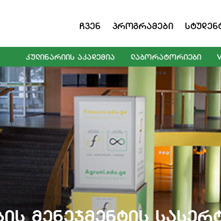
Ჩვენ
Პროგრამები
Სტუდენ
ᲙᲣᲚᲘᲜᲐᲠᲘᲘᲡ ᲐᲙᲐᲓᲔᲛᲘᲐ
ᲚᲐᲑᲝᲠᲐᲢᲝᲠᲘᲔᲑᲘ
ბის Მენეჯმენტის Სასე