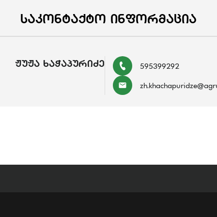
ᲡᲐᲙᲝᲜᲢᲐᲥᲢᲝ ᲘᲜᲤᲝᲠᲛᲐᲪᲘᲐ
ᲟᲣᲟᲐ ᲮᲐᲭᲐᲞᲣᲠᲘᲫᲔ
595399292
zh.khachapuridze@agru