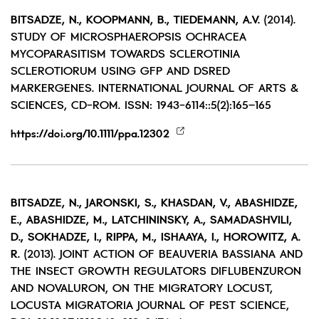
BITSADZE, N., KOOPMANN, B., TIEDEMANN, A.V.
(2014).
STUDY OF
MICROSPHAEROPSIS OCHRACEA
MYCOPARASITISM TOWARDS SCLEROTINIA
SCLEROTIORUM USING GFP AND DSRED
MARKERGENES. INTERNATIONAL JOURNAL OF ARTS &
SCIENCES, CD-ROM. ISSN: 1943-6114::5(2):165–165
https://doi.org/10.1111/ppa.12302
BITSADZE, N., JARONSKI, S., KHASDAN, V., ABASHIDZE,
E., ABASHIDZE, M., LATCHININSKY, A., SAMADASHVILI,
D., SOKHADZE, I., RIPPA, M., ISHAAYA, I., HOROWITZ, A.
R.
(2013). JOINT ACTION OF BEAUVERIA BASSIANA AND
THE INSECT GROWTH REGULATORS DIFLUBENZURON
AND NOVALURON, ON THE MIGRATORY LOCUST,
LOCUSTA MIGRATORIA JOURNAL OF PEST SCIENCE,