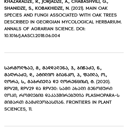
KHAZARADZE, R., JORJADZE, A., CHABASHVILI, G.,
SHANIDZE, S., KOBAKHIDZE, N.
(2021). MAIN OAK
SPECIES AND FUNGI ASSOCIATED WITH OAK TREES
DESCRIBED IN GEORGIAN MYCOLOGICAL HERBARIUM.
ANNALS OF AGRARIAN SCIENCE. DOI:
10.1016/J.AASCI.2018.06.004
ᲡᲐᲠᲒᲝᲚᲖᲐᲔ
,
Მ
.,
ᲛᲐᲓᲓᲐᲚᲔᲜᲐ,
Ჯ
.,
ᲑᲘᲬᲐᲫᲔ,
Ნ
.,
ᲛᲐᲦᲠᲐᲫᲔ,
Დ
.,
ᲐᲢᲘᲚᲘᲝ ᲑᲘᲐᲜᲙᲝ,
Პ
.,
ᲤᲐᲘᲚᲐ,
Ო
.,
ᲚᲝᲠᲐ
,
Ს
.,
ᲒᲐᲑᲠᲘᲔᲚᲐ ᲓᲔ ᲚᲝᲠᲔᲜᲪᲘᲡᲘ
,
Ტ.
(2020).
RPV28, RPV29 ᲓᲐ RPV30: ᲡᲐᲛᲘ ᲐᲮᲐᲚᲘ ᲒᲔᲜᲝᲛᲣᲠᲘ
ᲚᲝᲙᲘ, ᲠᲝᲛᲚᲔᲑᲘᲪ ᲓᲐᲙᲐᲕᲨᲘᲠᲔᲑᲣᲚᲘᲐ PLASMOPARA-Ს
ᲛᲘᲛᲐᲠᲗ ᲒᲐᲛᲫᲚᲔᲝᲑᲐᲡᲗᲐᲜ. FRONTIERS IN PLANT
SCIENCES, 11.