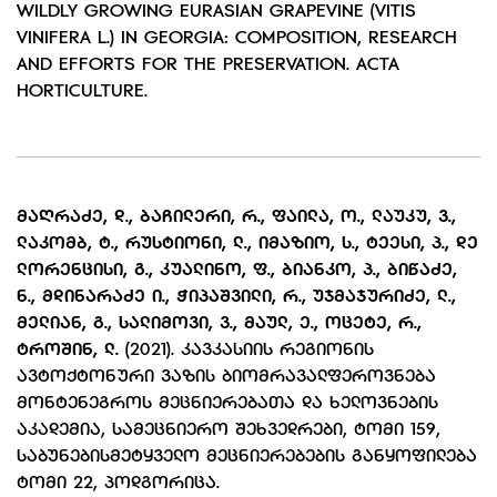
WILDLY GROWING EURASIAN GRAPEVINE (VITIS
VINIFERA L.) IN GEORGIA: COMPOSITION, RESEARCH
AND EFFORTS FOR THE PRESERVATION. ACTA
HORTICULTURE.
ᲛᲐᲦᲠᲐᲫᲔ
,
Დ., ᲑᲐᲩᲘᲚᲔᲠᲘ
,
Რ., ᲤᲐᲘᲚᲐ
,
Ო., ᲚᲐᲣᲙᲣ
,
Ვ.,
ᲚᲐᲙᲝᲛᲑ
,
Ტ., ᲠᲣᲡᲢᲘᲝᲜᲘ
,
Ლ., ᲘᲛᲐᲖᲘᲝ,
Ს.
,
ᲢᲔᲔᲡᲘ,
Პ.
,
ᲓᲔ
ᲚᲝᲠᲔᲜᲪᲘᲡᲘ,
Გ.
,
ᲙᲣᲐᲚᲘᲜᲝ,
Ფ.
,
ᲑᲘᲐᲜᲙᲝ,
Პ.
,
ᲑᲘᲬᲐᲫᲔ,
Ნ.
,
ᲛᲓᲘᲜᲐᲠᲐᲫᲔ Ი.,
ᲭᲘᲞᲐᲨᲕᲘᲚᲘ
,
Რ., ᲣᲯᲛᲐᲯᲣᲠᲘᲫᲔ
,
Ლ.,
ᲛᲔᲚᲘᲐᲜ
,
Გ., ᲡᲐᲚᲘᲛᲝᲕᲘ
,
Ვ., ᲛᲐᲣᲚ
,
Ე., ᲝᲪᲔᲢᲔ
,
Რ.,
ᲢᲠᲝᲨᲘᲜ
,
Ლ.
(2021). ᲙᲐᲕᲙᲐᲡᲘᲘᲡ ᲠᲔᲒᲘᲝᲜᲘᲡ
ᲐᲕᲢᲝᲥᲢᲝᲜᲣᲠᲘ ᲕᲐᲖᲘᲡ ᲑᲘᲝᲛᲠᲐᲕᲐᲚᲤᲔᲠᲝᲕᲜᲔᲑᲐ
ᲛᲝᲜᲢᲔᲜᲔᲒᲠᲝᲡ ᲛᲔᲪᲜᲘᲔᲠᲔᲑᲐᲗᲐ ᲓᲐ ᲮᲔᲚᲝᲕᲜᲔᲑᲘᲡ
ᲐᲙᲐᲓᲔᲛᲘᲐ, ᲡᲐᲛᲔᲪᲜᲘᲔᲠᲝ ᲨᲔᲮᲕᲔᲓᲠᲔᲑᲘ, ᲢᲝᲛᲘ 159,
ᲡᲐᲑᲣᲜᲔᲑᲘᲡᲛᲔᲢᲧᲕᲔᲚᲝ ᲛᲔᲪᲜᲘᲔᲠᲔᲑᲔᲑᲘᲡ ᲒᲐᲜᲧᲝᲤᲘᲚᲔᲑᲐ
ᲢᲝᲛᲘ 22, ᲞᲝᲓᲒᲝᲠᲘᲪᲐ.