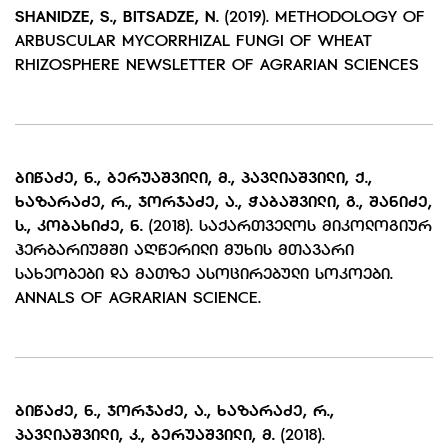
SHANIDZE, S., BITSADZE, N.
(2019). METHODOLOGY OF
ARBUSCULAR MYCORRHIZAL FUNGI OF WHEAT
RHIZOSPHERE NEWSLETTER OF AGRARIAN SCIENCES
ᲑᲘᲬᲐᲫᲔ
,
Ნ.
,
ᲑᲔᲠᲣᲐᲨᲕᲘᲚᲘ,
Მ.
,
ᲞᲐᲕᲚᲘᲐᲨᲕᲘᲚᲘ,
Ქ.
,
ᲮᲐᲖᲐᲠᲐᲫᲔ,
Რ.
,
ᲯᲝᲠᲯᲐᲫᲔ,
Ა.
,
ᲭᲐᲑᲐᲨᲕᲘᲚᲘ,
Გ.
,
ᲨᲐᲜᲘᲫᲔ,
Ს.
,
ᲙᲝᲑᲐᲮᲘᲫᲔ
,
Ნ.
(2018). ᲡᲐᲥᲐᲠᲗᲕᲔᲚᲝᲡ ᲛᲘᲙᲝᲚᲝᲒᲘᲣᲠ
ᲰᲔᲠᲑᲐᲠᲘᲣᲛᲨᲘ ᲐᲦᲬᲔᲠᲘᲚᲘ ᲛᲣᲮᲘᲡ ᲛᲗᲐᲕᲐᲠᲘ
ᲡᲐᲮᲔᲝᲑᲔᲑᲘ ᲓᲐ ᲛᲐᲗᲖᲔ ᲐᲡᲝᲪᲘᲠᲔᲑᲣᲚᲘ ᲡᲝᲙᲝᲔᲑᲘ.
ANNALS OF AGRARIAN SCIENCE.
ᲑᲘᲬᲐᲫᲔ
,
Ნ.
,
ᲯᲝᲠᲯᲐᲫᲔ,
Ა.
,
ᲮᲐᲖᲐᲠᲐᲫᲔ,
Რ.
,
ᲞᲐᲕᲚᲘᲐᲨᲕᲘᲚᲘ,
Კ.
,
ᲑᲔᲠᲣᲐᲨᲕᲘᲚᲘ
,
Მ.
(2018).