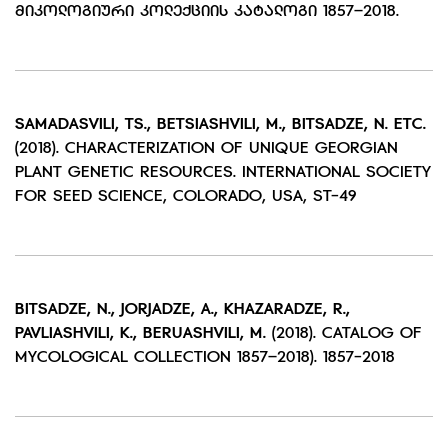
ᲛᲘᲙᲝᲚᲝᲒᲘᲣᲠᲘ ᲙᲝᲚᲔᲥᲪᲘᲘᲡ ᲙᲐᲢᲐᲚᲝᲒᲘ 1857–2018.
SAMADASVILI,
TS.
,
BETSIASHVILI,
M.
,
BITSADZE
,
N. ET
C
.
(2018). CHARACTERIZATION OF UNIQUE GEORGIAN
PLANT GENETIC RESOURCES. INTERNATIONAL SOCIETY
FOR SEED SCIENCE, COLORADO, USA, ST-49
BITSADZE,
N.
,
JORJADZE,
A.
,
KHAZARADZE,
R.
,
PAVLIASHVILI,
K.
,
BERUASHVILI
,
M
.
(2018). CATALOG OF
MYCOLOGICAL COLLECTION 1857–2018). 1857-2018