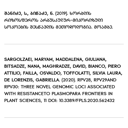
ᲨᲐᲜᲘᲫᲔ
,
Ს.
,
ᲑᲘᲬᲐᲫᲔ
,
Ნ.
(2019). ᲮᲝᲠᲑᲚᲘᲡ
ᲠᲘᲖᲝᲡᲤᲔᲠᲝᲡ ᲐᲠᲑᲣᲡᲙᲣᲚᲣᲠ-ᲛᲘᲙᲝᲠᲘᲖᲣᲚᲘ
ᲡᲝᲙᲝᲔᲑᲘᲡ ᲨᲔᲡᲬᲐᲕᲚᲘᲡ ᲛᲔᲗᲝᲓᲝᲚᲝᲒᲘᲐ. ᲛᲝᲐᲛᲑᲔ.
SARGOLZAEI, MARYAM, MADDALENA, GIULIANA,
BITSADZE, NANA, MAGHRADZE, DAVID, BIANCO, PIERO
ATTILIO, FAILLA, OSVALDO, TOFFOLATTI, SILVIA LAURA,
DE LORENZIS, GABRIELLA.
(2020). RPV28, RPV29AND
RPV30: THREE NOVEL GENOMIC LOCI ASSOCIATED
WITH RESISTANCETO PLASMOPARA FRONTIERS IN
PLANT SCIENCES, 11 DOI: 10.3389/FPLS.2020.562432