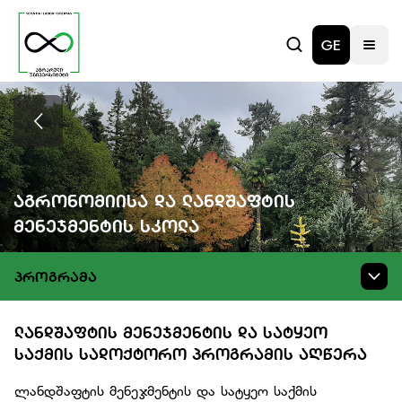
GE
Აგრონომიისა Და Ლანდშაფტის
Მენეჯმენტის Სკოლა
ᲞᲠᲝᲒᲠᲐᲛᲐ
ᲚᲐᲜᲓᲨᲐᲤᲢᲘᲡ ᲛᲔᲜᲔᲯᲛᲔᲜᲢᲘᲡ ᲓᲐ ᲡᲐᲢᲧᲔᲝ
ᲡᲐᲥᲛᲘᲡ ᲡᲐᲓᲝᲥᲢᲝᲠᲝ ᲞᲠᲝᲒᲠᲐᲛᲘᲡ ᲐᲦᲬᲔᲠᲐ
ლანდშაფტის მენეჯმენტის და სატყეო საქმის