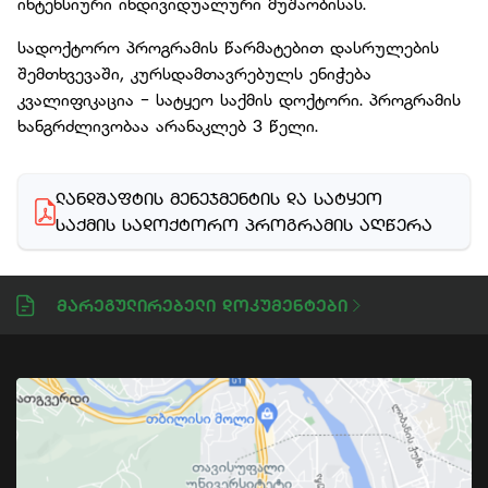
ინტენსიური ინდივიდუალური მუშაობისას.
სადოქტორო პროგრამის წარმატებით დასრულების
შემთხვევაში, კურსდამთავრებულს ენიჭება
კვალიფიკაცია - სატყეო საქმის დოქტორი. პროგრამის
ხანგრძლივობაა არანაკლებ 3 წელი.
ᲚᲐᲜᲓᲨᲐᲤᲢᲘᲡ ᲛᲔᲜᲔᲯᲛᲔᲜᲢᲘᲡ ᲓᲐ ᲡᲐᲢᲧᲔᲝ 
ᲡᲐᲥᲛᲘᲡ ᲡᲐᲓᲝᲥᲢᲝᲠᲝ ᲞᲠᲝᲒᲠᲐᲛᲘᲡ ᲐᲦᲬᲔᲠᲐ
Მარეგულირებელი Დოკუმენტები