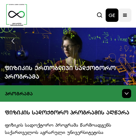
GE
Ფიზიკის Ერთობლივი Სადქოტორო
Პროგრამა
ᲞᲠᲝᲒᲠᲐᲛᲐ
ᲤᲘᲖᲘᲙᲘᲡ ᲡᲐᲓᲝᲥᲢᲝᲠᲝ ᲞᲠᲝᲒᲠᲐᲛᲘᲡ ᲐᲦᲬᲔᲠᲐ
ფიზიკის სადოქტორო პროგრამა წარმოადგენს
საქართველოს აგრარული უნივერსიტეტისა