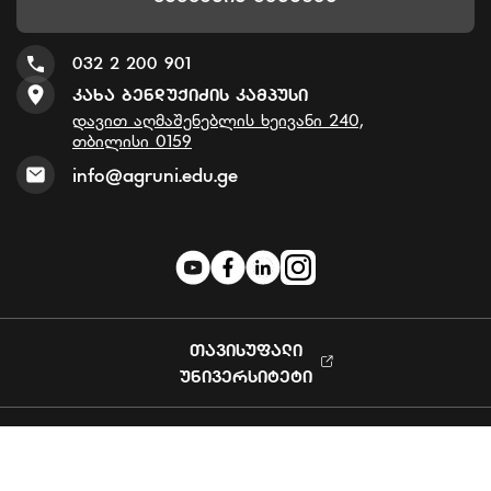
032 2 200 901
Კახა Ბენდუქიძის Კამპუსი
დავით აღმაშენებლის ხეივანი 240,
თბილისი 0159
info@agruni.edu.ge
ᲗᲐᲕᲘᲡᲣᲤᲐᲚᲘ
ᲣᲜᲘᲕᲔᲠᲡᲘᲢᲔᲢᲘ
Privacy Policy