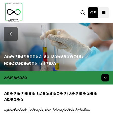
GE
Აგრონომიისა Და Ლანდშაფტის
Მენეჯმენტის Სკოლა
ᲞᲠᲝᲒᲠᲐᲛᲐ
ᲐᲒᲠᲝᲜᲝᲛᲘᲘᲡ ᲡᲐᲛᲐᲒᲘᲡᲢᲠᲝ ᲞᲠᲝᲒᲠᲐᲛᲘᲡ
ᲐᲦᲬᲔᲠᲐ
აგრონომიის სამაგისტრო პროგრამის მიზანია