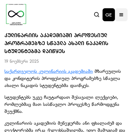
GE
ᲙᲣᲚᲘᲜᲐᲠᲘᲘᲡ ᲐᲙᲐᲓᲔᲛᲘᲐᲨᲘ ᲞᲠᲝᲤᲔᲡᲘᲣᲚ
ᲞᲠᲝᲒᲠᲐᲛᲔᲑᲖᲔ ᲡᲬᲐᲕᲚᲐ ᲐᲮᲐᲚᲘ ᲜᲐᲙᲐᲓᲘᲡ
ᲡᲢᲣᲓᲔᲜᲢᲔᲑᲛᲐ ᲓᲐᲘᲬᲧᲔᲡ
19 ნოემბერი 2025
საქართველოს კულინარიის აკადემიაში
მზარეულის
და კონდიტერის პროფესიულ პროგრამებზე სწავლა
ახალი ნაკადის სტუდენტებმა დაიწყეს.
სტუდენტებს უკვე ჩაუტარდათ შესავალი ლექციები,
რომლებმაც მათ სასწავლო პროცესზე წარმოდგენა
შეუქმნა.
კულინარიის აკადემიის მენეჯერმა ანი ფხალაძემ და
ლექტორებმა ირკა ქელეხსაშვილმა, ეთო შამუგიამ და