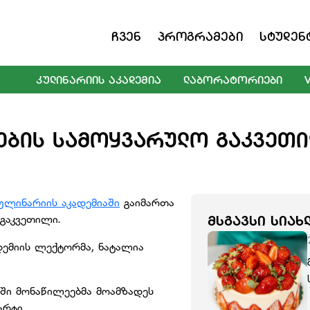
Ჩვენ
Პროგრამები
Სტუდენ
ᲙᲣᲚᲘᲜᲐᲠᲘᲘᲡ ᲐᲙᲐᲓᲔᲛᲘᲐ
ᲚᲐᲑᲝᲠᲐᲢᲝᲠᲘᲔᲑᲘ
ᲔᲑᲘᲡ ᲡᲐᲛᲝᲧᲕᲐᲠᲣᲚᲝ ᲒᲐᲙᲕᲔᲗᲘ
ულინარიის აკადემიაში
გაიმართა
 გაკვეთილი.
ᲛᲡᲒᲐᲕᲡᲘ ᲡᲘᲐᲮ
დემიის ლექტორმა, ნატალია
ი მონაწილეებმა მოამზადეს
არტი.