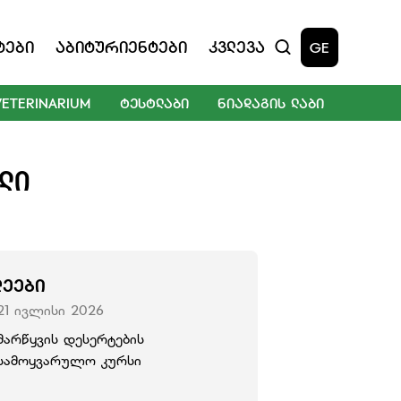
ტები
Აბიტურიენტები
Კვლევა
GE
VETERINARIUM
ᲢᲔᲡᲢᲚᲐᲑᲘ
ᲜᲘᲐᲓᲐᲒᲘᲡ ᲚᲐᲑᲘ
ᲚᲘ
ᲚᲔᲔᲑᲘ
21 ივლისი 2026
მარწყვის დესერტების
სამოყვარულო კურსი