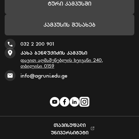
Ტური Კამპუსში
Კამპუსის Შესახებ
032 2 200 901
Კახა Ბენდუქიძის Კამპუსი
დავით აღმაშენებლის ხეივანი 240,
თბილისი 0159
info@agruni.edu.ge
ᲗᲐᲕᲘᲡᲣᲤᲐᲚᲘ
ᲣᲜᲘᲕᲔᲠᲡᲘᲢᲔᲢᲘ