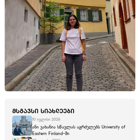
ᲛᲡᲒᲐᲕᲡᲘ ᲡᲘᲐᲮᲚᲔᲔᲑᲘ
10 ივლისი 2026
ანი ვახანია სწავლას აგრძელებს University of
Eastern Finland-ში