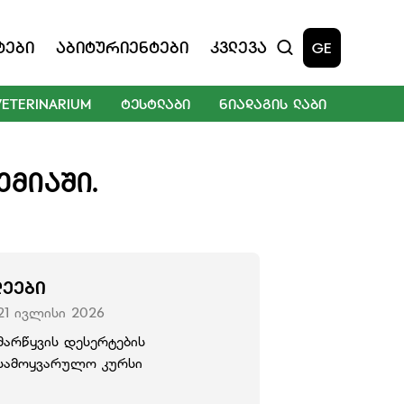
ტები
Აბიტურიენტები
Კვლევა
GE
VETERINARIUM
ᲢᲔᲡᲢᲚᲐᲑᲘ
ᲜᲘᲐᲓᲐᲒᲘᲡ ᲚᲐᲑᲘ
ᲔᲛᲘᲐᲨᲘ.
ᲚᲔᲔᲑᲘ
21 ივლისი 2026
მარწყვის დესერტების
სამოყვარულო კურსი