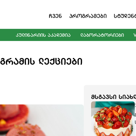
Ჩვენ
Პროგრამები
Სტუდენ
ᲙᲣᲚᲘᲜᲐᲠᲘᲘᲡ ᲐᲙᲐᲓᲔᲛᲘᲐ
ᲚᲐᲑᲝᲠᲐᲢᲝᲠᲘᲔᲑᲘ
ᲒᲠᲐᲛᲘᲡ ᲚᲔᲥᲪᲘᲔᲑᲘ
ᲛᲡᲒᲐᲕᲡᲘ ᲡᲘᲐᲮ