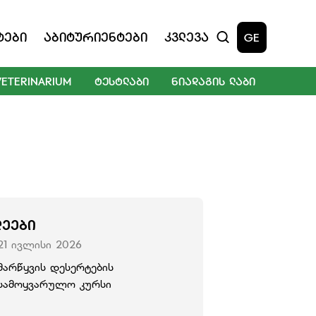
ტები
Აბიტურიენტები
Კვლევა
GE
VETERINARIUM
ᲢᲔᲡᲢᲚᲐᲑᲘ
ᲜᲘᲐᲓᲐᲒᲘᲡ ᲚᲐᲑᲘ
ᲚᲔᲔᲑᲘ
21 ივლისი 2026
მარწყვის დესერტების
სამოყვარულო კურსი